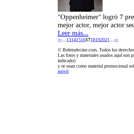
"Oppenheimer" logró 7 pre
mejor actor, mejor actor se
Leer más...
«
‹
…
13
14
15
16
17
18
19
20
21
…
›
»
© Boletodecine.com. Todos los derechos
Las fotos y materiales usados aquí son p
indicado)
y se usan como material promocional sol
móvil