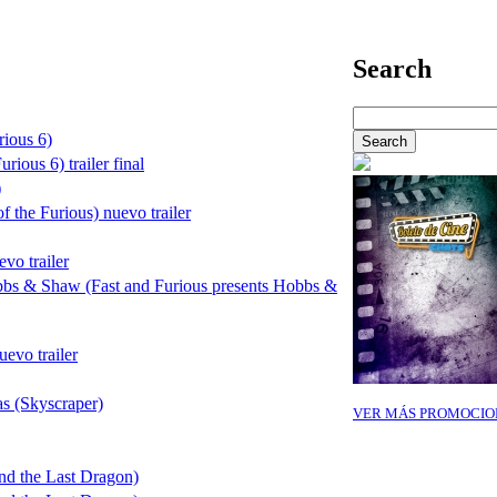
Search
rious 6)
rious 6) trailer final
)
f the Furious) nuevo trailer
vo trailer
bbs & Shaw (Fast and Furious presents Hobbs &
evo trailer
as (Skyscraper)
VER MÁS PROMOCIO
nd the Last Dragon)