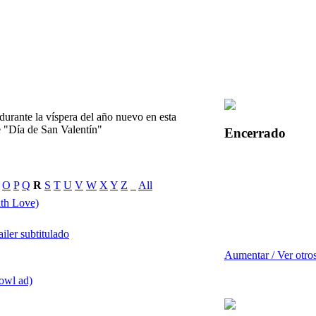
durante la víspera del año nuevo en esta
e "Día de San Valentín"
Encerrado
O
P
Q
R
S
T
U
V
W
X
Y
Z
_
All
th Love)
ailer subtitulado
Aumentar / Ver otro
owl ad)