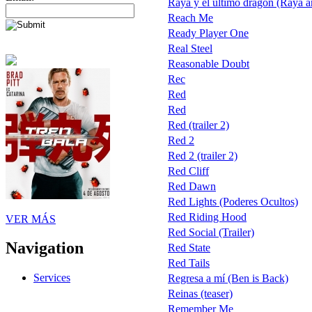
Raya y el último dragón (Raya a
Reach Me
Ready Player One
Real Steel
Reasonable Doubt
Rec
Red
Red
Red (trailer 2)
Red 2
Red 2 (trailer 2)
Red Cliff
Red Dawn
Red Lights (Poderes Ocultos)
Red Riding Hood
VER MÁS
Red Social (Trailer)
Navigation
Red State
Red Tails
Services
Regresa a mí (Ben is Back)
Reinas (teaser)
Remember Me