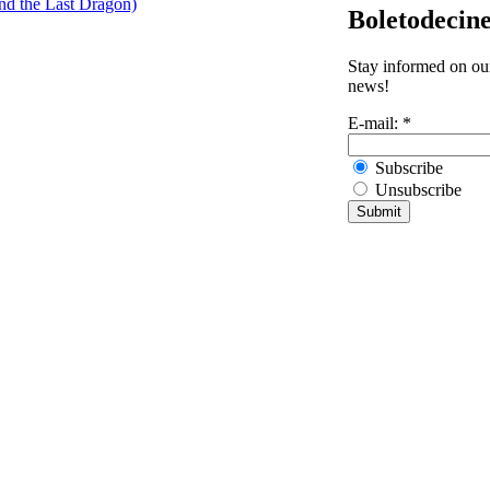
nd the Last Dragon)
Boletodecin
Stay informed on our
news!
E-mail:
*
Subscribe
Unsubscribe