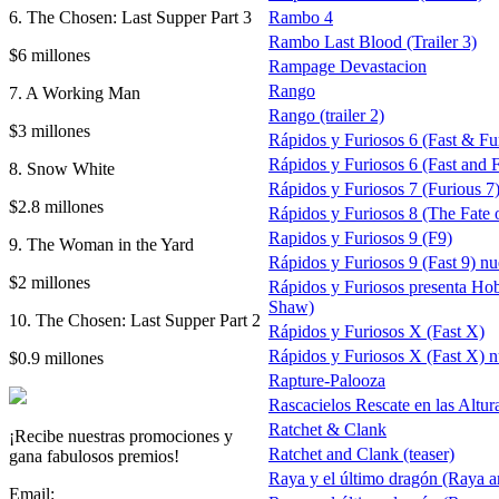
6. The Chosen: Last Supper Part 3
Rambo 4
Rambo Last Blood (Trailer 3)
$6 millones
Rampage Devastacion
Rango
7. A Working Man
Rango (trailer 2)
$3 millones
Rápidos y Furiosos 6 (Fast & Fu
Rápidos y Furiosos 6 (Fast and Fu
8. Snow White
Rápidos y Furiosos 7 (Furious 7
$2.8 millones
Rápidos y Furiosos 8 (The Fate o
Rapidos y Furiosos 9 (F9)
9. The Woman in the Yard
Rápidos y Furiosos 9 (Fast 9) nue
$2 millones
Rápidos y Furiosos presenta Ho
Shaw)
10. The Chosen: Last Supper Part 2
Rápidos y Furiosos X (Fast X)
Rápidos y Furiosos X (Fast X) nu
$0.9 millones
Rapture-Palooza
Rascacielos Rescate en las Altur
Ratchet & Clank
¡Recibe nuestras promociones y
Ratchet and Clank (teaser)
gana fabulosos premios!
Raya y el último dragón (Raya a
Email: