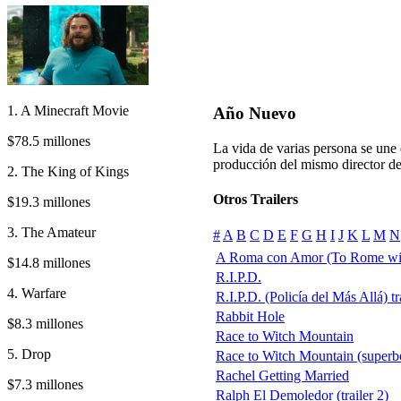
1. A Minecraft Movie
Año Nuevo
$78.5 millones
La vida de varias persona se une 
producción del mismo director d
2. The King of Kings
Otros Trailers
$19.3 millones
3. The Amateur
#
A
B
C
D
E
F
G
H
I
J
K
L
M
N
A Roma con Amor (To Rome wi
$14.8 millones
R.I.P.D.
4. Warfare
R.I.P.D. (Policía del Más Allá) tr
Rabbit Hole
$8.3 millones
Race to Witch Mountain
5. Drop
Race to Witch Mountain (superb
Rachel Getting Married
$7.3 millones
Ralph El Demoledor (trailer 2)