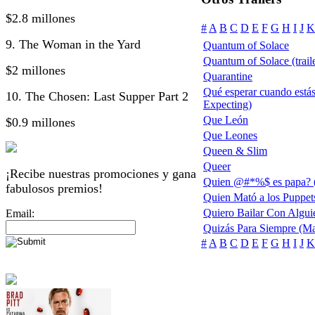
$2.8 millones
#
A
B
C
D
E
F
G
H
I
J
K
9. The Woman in the Yard
Quantum of Solace
Quantum of Solace (traile
$2 millones
Quarantine
Qué esperar cuando está
10. The Chosen: Last Supper Part 2
Expecting)
Que León
$0.9 millones
Que Leones
Queen & Slim
Queer
¡Recibe nuestras promociones y gana
Quien @#*%$ es papa? (
fabulosos premios!
Quien Mató a los Puppet
Quiero Bailar Con Algui
Email:
Quizás Para Siempre (Ma
#
A
B
C
D
E
F
G
H
I
J
K