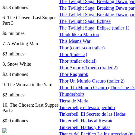
The Twilight Saga: Breaking Dawn part 
$7.3 millones
The Twilight Saga: Breaking Dawn part 2
The Twilight Saga: Breaking Dawn part 2
6. The Chosen: Last Supper
The Twilight Saga: Eclipse
Part 3
The Twilight Saga: Eclipse (trailer 1)
$6 millones
Think like a Man too
This Means War
7. A Working Man
Thor (comic-con trailer)
$3 millones
Thor (trailer 2)
Thor (trailer oficial)
8. Snow White
Thor Amor y Trueno (trailer 2)
$2.8 millones
Thor Ragnarok
Thor Un Mundo Oscuro (trailer 2)
9. The Woman in the Yard
Thor: Un Mundo Oscuro (Thor: The Dark 
Thunderbolts
$2 millones
Tierra de María
10. The Chosen: Last Supper
Tinkerbell y el tesoro perdido
Part 2
Tinkerbell: El Secreto de las Hadas
$0.9 millones
Tinkerbell: Hadas al Rescate
Tinkerbell: Hadas y Piratas
Titanes del Pacifico La Insurreccion (nue