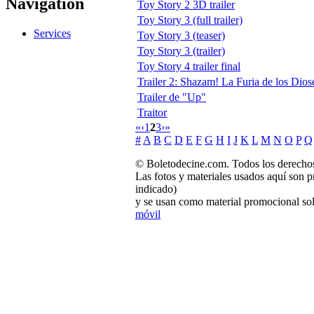
Navigation
Toy Story 2 3D trailer
Toy Story 3 (full trailer)
Services
Toy Story 3 (teaser)
Toy Story 3 (trailer)
Toy Story 4 trailer final
Trailer 2: Shazam! La Furia de los Dios
Trailer de "Up"
Traitor
«
‹
1
2
3
›
»
#
A
B
C
D
E
F
G
H
I
J
K
L
M
N
O
P
Q
© Boletodecine.com. Todos los derechos
Las fotos y materiales usados aquí son p
indicado)
y se usan como material promocional sol
móvil