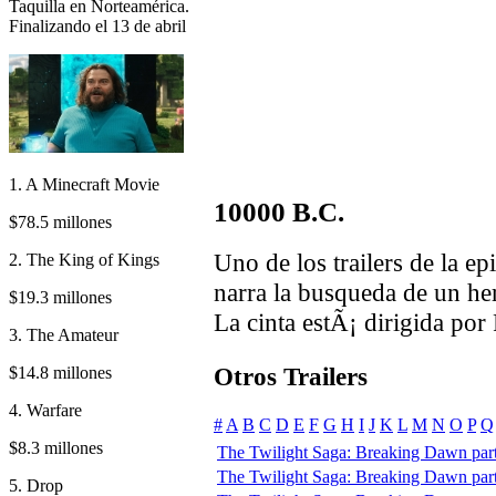
Taquilla en Norteamérica.
Finalizando el 13 de abril
1. A Minecraft Movie
10000 B.C.
$78.5 millones
Uno de los trailers de la e
2. The King of Kings
narra la busqueda de un he
$19.3 millones
La cinta estÃ¡ dirigida po
3. The Amateur
Otros Trailers
$14.8 millones
4. Warfare
#
A
B
C
D
E
F
G
H
I
J
K
L
M
N
O
P
Q
$8.3 millones
The Twilight Saga: Breaking Dawn part 
The Twilight Saga: Breaking Dawn part 1
5. Drop