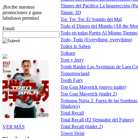
Titanes del Pacifico La Insurrección (Pa
¡Recibe nuestras
promociones y gana
Titanic 3D
fabulosos premios!
Toc Toc Toc El Sonido del Mal
Todo el Dinero del Mundo (All the Mon
Email:
Todo en todas Partes Al Mismo Tiempo
Todo, Todo (Everything, everything)
Todos lo Saben
Tolkien
Tom y Jerry
Tomb Raider Las Aventuras de Lara Cr
Tomorrowland
Tooth Fairy
Top Gun Maverick (nuevo trailer)
Top Gun Maverick (trailer 2)
Tortugas Ninja 2: Fuera de las Sombras
Shadows)
Total Recall
Total Recall (El Vengador del Futuro)
Total Recall (trailer 2)
VER MÁS
Tower Heist