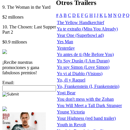
Otros Trailers
9. The Woman in the Yard
#
A
B
C
D
E
F
G
H
I
J
K
L
M
N
O
P
Q
$2 millones
The Yellow Handkerchief
10. The Chosen: Last Supper
Ya te extraño (Miss You Already)
Part 2
Year One (Superbowl ad)
Yes Man
$0.9 millones
Yesterday
Yo antes de ti (Me Before You)
Yo Soy Durán (I Am Duran)
¡Recibe nuestras
Yo soy Simon (Love Simon)
promociones y gana
fabulosos premios!
Yo vi al Diablo (Visions)
Yo, él y Raquel
Email:
Yo, Frankenstein (I, Frankenstein)
Yogi Bear
You don't mess with the Zohan
You Will Meet a Tall Dark Stranger
Young Victoria
Your Highness (red band trailer)
Youth in Revolt