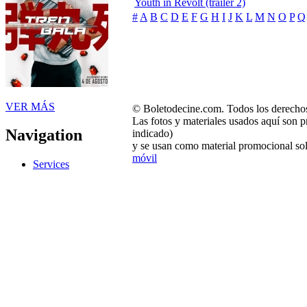
Youth in Revolt (trailer 2)
#
A
B
C
D
E
F
G
H
I
J
K
L
M
N
O
P
Q
VER MÁS
© Boletodecine.com. Todos los derechos
Las fotos y materiales usados aquí son p
Navigation
indicado)
y se usan como material promocional sol
móvil
Services