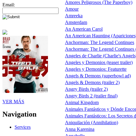
Amores Peligrosos (The Paperboy)
Email:
Amour
Amreeka
Amsterdam
An American Carol
An American Haunting (Apariciones
Anchorman: The Legend Continues
Anchorman: The Legend Continues (
Angeles de Charlie (Charlie's Angels
Angeles y Demonios (teaser trailer)
Angeles y Demonios: Featurette
Angels & Demons (superbowl ad)
Angels & Demons (trailer 2)
Angry Birds (trailer 2)
Angry Birds 2 (trailer final)
VER MÁS
Animal Kingdom
Animales Fantásticos y Dónde Encon
Navigation
Animales Fantásticos: Los Secretos
Aniquilación (Annihilation)
Services
Anna Karenina
Annabelle