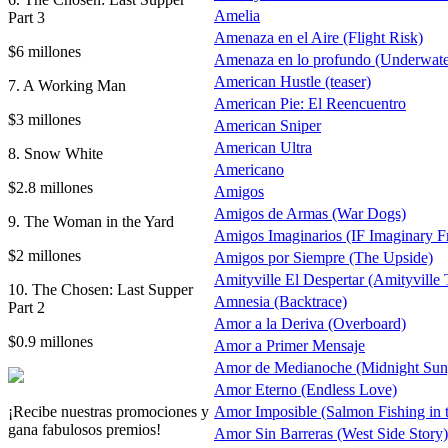
Amelia
Part 3
Amenaza en el Aire (Flight Risk)
$6 millones
Amenaza en lo profundo (Underwate
American Hustle (teaser)
7. A Working Man
American Pie: El Reencuentro
$3 millones
American Sniper
American Ultra
8. Snow White
Americano
$2.8 millones
Amigos
Amigos de Armas (War Dogs)
9. The Woman in the Yard
Amigos Imaginarios (IF Imaginary F
$2 millones
Amigos por Siempre (The Upside)
Amityville El Despertar (Amityvill
10. The Chosen: Last Supper
Amnesia (Backtrace)
Part 2
Amor a la Deriva (Overboard)
$0.9 millones
Amor a Primer Mensaje
Amor de Medianoche (Midnight Sun
Amor Eterno (Endless Love)
¡Recibe nuestras promociones y
Amor Imposible (Salmon Fishing in 
gana fabulosos premios!
Amor Sin Barreras (West Side Story)