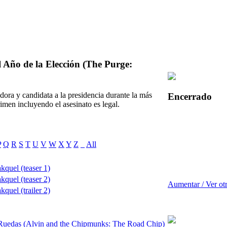
 Año de la Elección (The Purge:
ora y candidata a la presidencia durante la más
Encerrado
imen incluyendo el asesinato es legal.
P
Q
R
S
T
U
V
W
X
Y
Z
_
All
quel (teaser 1)
quel (teaser 2)
Aumentar / Ver ot
quel (trailer 2)
e Ruedas (Alvin and the Chipmunks: The Road Chip)