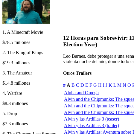
1. A Minecraft Movie
12 Horas para Sobrevivir: El
$78.5 millones
Election Year)
2. The King of Kings
Leo Barnes, debe proteger a una senad
violenta noche del año, donde todo cr
$19.3 millones
3. The Amateur
Otros Trailers
$14.8 millones
#
A
B
C
D
E
F
G
H
I
J
K
L
M
N
O
Alpha and Omega
4. Warfare
Alvin and the Chipmunks: The squeak
$8.3 millones
Alvin and the Chipmunks: The squeak
Alvin and the Chipmunks: The squeak
5. Drop
Alvin y las Ardillas 3 (teaser)
$7.3 millones
Alvin y las Ardillas 3 (trailer)
Alvin y las Ardillas: Aventura sobr
6. The Chosen: Last Supper