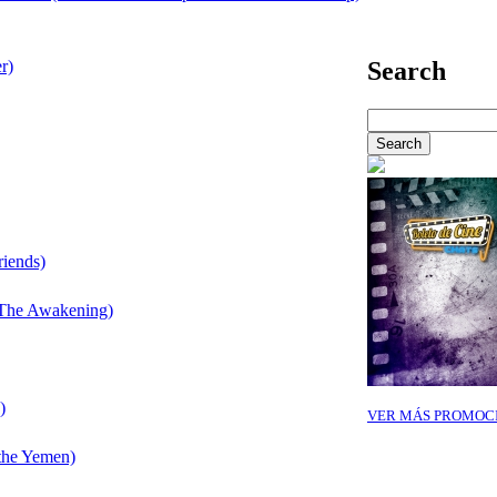
r)
Search
riends)
e The Awakening)
)
VER MÁS PROMOC
the Yemen)