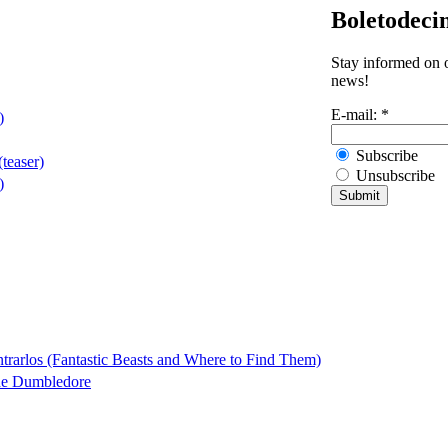
Boletodeci
Stay informed on o
news!
E-mail:
*
)
Subscribe
teaser)
Unsubscribe
)
trarlos (Fantastic Beasts and Where to Find Them)
 de Dumbledore