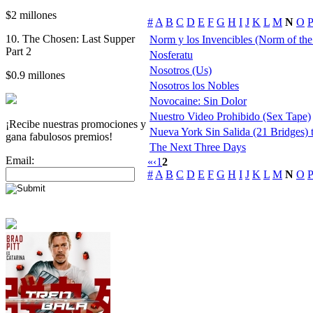
$2 millones
#
A
B
C
D
E
F
G
H
I
J
K
L
M
N
O
P
10. The Chosen: Last Supper
Norm y los Invencibles (Norm of the
Part 2
Nosferatu
Nosotros (Us)
$0.9 millones
Nosotros los Nobles
Novocaine: Sin Dolor
Nuestro Video Prohibido (Sex Tape)
¡Recibe nuestras promociones y
Nueva York Sin Salida (21 Bridges) t
gana fabulosos premios!
The Next Three Days
Email:
«
‹
1
2
#
A
B
C
D
E
F
G
H
I
J
K
L
M
N
O
P