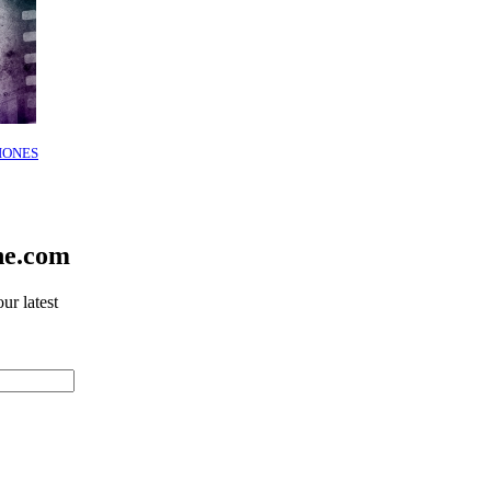
IONES
ne.com
ur latest