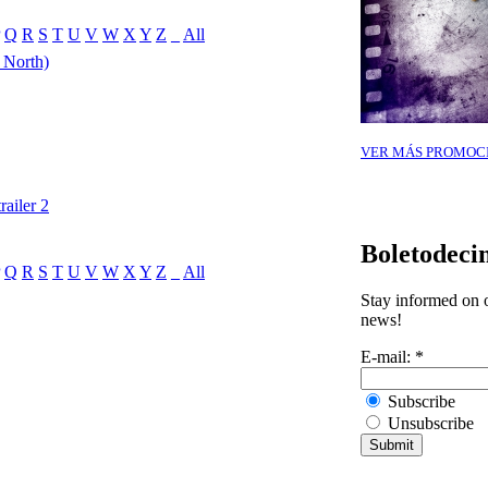
Q
R
S
T
U
V
W
X
Y
Z
_
All
 North)
VER MÁS PROMOC
railer 2
Boletodeci
Q
R
S
T
U
V
W
X
Y
Z
_
All
Stay informed on o
news!
E-mail:
*
Subscribe
Unsubscribe