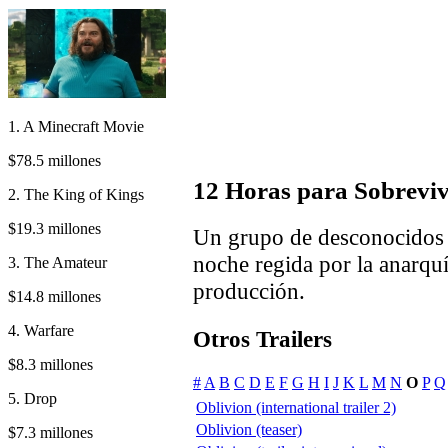
1. A Minecraft Movie
$78.5 millones
12 Horas para Sobreviv
2. The King of Kings
$19.3 millones
Un grupo de desconocidos d
noche regida por la anarquí
3. The Amateur
producción.
$14.8 millones
4. Warfare
Otros Trailers
$8.3 millones
#
A
B
C
D
E
F
G
H
I
J
K
L
M
N
O
P
Q
5. Drop
Oblivion (international trailer 2)
Oblivion (teaser)
$7.3 millones