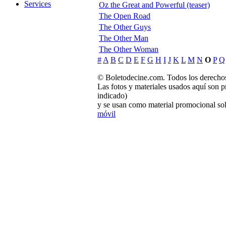
Services
Oz the Great and Powerful (teaser)
The Open Road
The Other Guys
The Other Man
The Other Woman
#
A
B
C
D
E
F
G
H
I
J
K
L
M
N
O
P
Q
© Boletodecine.com. Todos los derechos
Las fotos y materiales usados aquí son p
indicado)
y se usan como material promocional sol
móvil