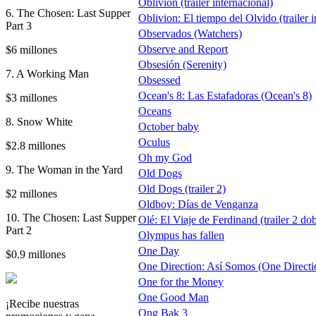
Oblivion (trailer internacional)
6. The Chosen: Last Supper
Oblivion: El tiempo del Olvido (trailer i
Part 3
Observados (Watchers)
Observe and Report
$6 millones
Obsesión (Serenity)
7. A Working Man
Obsessed
Ocean's 8: Las Estafadoras (Ocean's 8)
$3 millones
Oceans
8. Snow White
October baby
Oculus
$2.8 millones
Oh my God
9. The Woman in the Yard
Old Dogs
Old Dogs (trailer 2)
$2 millones
Oldboy: Días de Venganza
10. The Chosen: Last Supper
Olé: El Viaje de Ferdinand (trailer 2 do
Part 2
Olympus has fallen
One Day
$0.9 millones
One Direction: Así Somos (One Direction
One for the Money
One Good Man
¡Recibe nuestras
Ong Bak 3