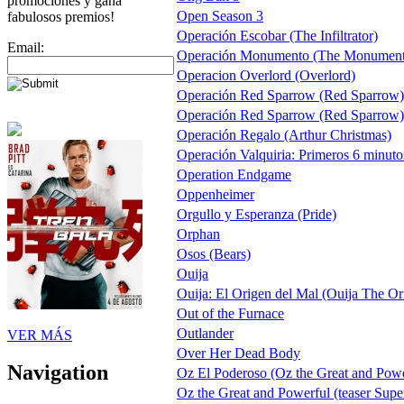
promociones y gana
Open Season 3
fabulosos premios!
Operación Escobar (The Infiltrator)
Email:
Operación Monumento (The Monumen
Operacion Overlord (Overlord)
Operación Red Sparrow (Red Sparrow) 
Operación Red Sparrow (Red Sparrow) t
Operación Regalo (Arthur Christmas)
Operación Valquiria: Primeros 6 minuto
Operation Endgame
Oppenheimer
Orgullo y Esperanza (Pride)
Orphan
Osos (Bears)
Ouija
Ouija: El Origen del Mal (Ouija The Ori
Out of the Furnace
Outlander
VER MÁS
Over Her Dead Body
Navigation
Oz El Poderoso (Oz the Great and Powerf
Oz the Great and Powerful (teaser Sup