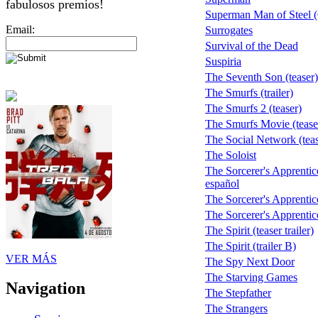
fabulosos premios!
Superman Man of Steel 
Email:
Surrogates
Survival of the Dead
Suspiria
The Seventh Son (teaser)
The Smurfs (trailer)
The Smurfs 2 (teaser)
The Smurfs Movie (tease
The Social Network (teas
The Soloist
The Sorcerer's Apprentice
español
The Sorcerer's Apprentice 
The Sorcerer's Apprentice 
The Spirit (teaser trailer)
The Spirit (trailer B)
VER MÁS
The Spy Next Door
The Starving Games
Navigation
The Stepfather
The Strangers