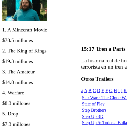
1. A Minecraft Movie
$78.5 millones
15:17 Tren a París
2. The King of Kings
La historia real de h
$19.3 millones
terrorista en un tren a
3. The Amateur
Otros Trailers
$14.8 millones
#
A
B
C
D
E
F
G
H
I
J
K
4. Warfare
Star Wars: The Clone Wa
$8.3 millones
State of Play
Step Brothers
5. Drop
Step Up 3D
Step Up 5: Todos a Baila
$7.3 millones