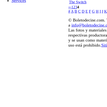
Services
The Switch
«
‹
1
2
3
4
#
A
B
C
D
E
F
G
H
I
J
K
© Boletodecine.com. T
a
info@boletodecine
Las fotos y materiale
respectivas productora
y se usan como materi
uso está prohibido.
Sit