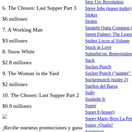
Step Up: Revolution
6. The Chosen: Last Supper Part 3
Steve Jobs (teaser trailer)
Stoker
$6 millones
Stolen
Straight Outta Compton (
7. A Working Man
Street Fighter: The Lege
$3 millones
Stuber Locos al Volante
Stuck in Love
8. Snow White
Suburbicon: Bienvenidos 
Suck
$2.8 millones
Sucker Punch
9. The Woman in the Yard
Sucker Punch ("painter" t
Suckerpunch (trailer 2)
$2 millones
Sueños del Barza
Sully
10. The Chosen: Last Supper Part 2
Sunlight Jr
$0.9 millones
Super
Super 8 (teaser)
Super Mario Bros La Pel
Super ¿Quién?
¡Recibe nuestras promociones y gana
Superman