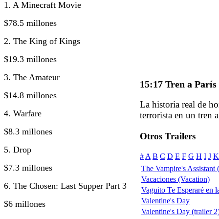
1. A Minecraft Movie
$78.5 millones
2. The King of Kings
$19.3 millones
3. The Amateur
15:17 Tren a París
$14.8 millones
La historia real de h
4. Warfare
terrorista en un tren a
$8.3 millones
Otros Trailers
5. Drop
#
A
B
C
D
E
F
G
H
I
J
K
$7.3 millones
The Vampire's Assistant
Vacaciones (Vacation)
6. The Chosen: Last Supper Part 3
Vaguito Te Esperaré en la
Valentine's Day
$6 millones
Valentine's Day (trailer 2