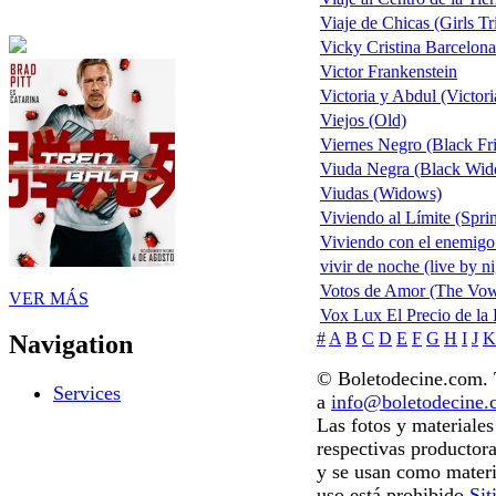
Viaje de Chicas (Girls Tr
Vicky Cristina Barcelona
Victor Frankenstein
Victoria y Abdul (Victor
Viejos (Old)
Viernes Negro (Black Fr
Viuda Negra (Black Wido
Viudas (Widows)
Viviendo al Límite (Spri
Viviendo con el enemigo
vivir de noche (live by ni
Votos de Amor (The Vo
VER MÁS
Vox Lux El Precio de la
#
A
B
C
D
E
F
G
H
I
J
K
Navigation
© Boletodecine.com. T
Services
a
info@boletodecine
Las fotos y materiale
respectivas productora
y se usan como materi
uso está prohibido.
Sit