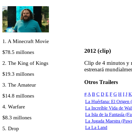
1. A Minecraft Movie
2012 (clip)
$78.5 millones
Clip de 4 minutos y 
2. The King of Kings
estrenará mundialme
$19.3 millones
Otros Trailers
3. The Amateur
#
A
B
C
D
E
F
G
H
I
J
K
$14.8 millones
La Huérfana: El Origen (
4. Warfare
La Increíble Vida de Walt
La Isla de la Fantasía (Fa
$8.3 millones
La Jugada Maestra (Pawn
La La Land
5. Drop