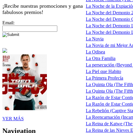
¡Recibe nuestras promociones y gana
La Noche de la Expiació
fabulosos premios!
La Noche del Demonio 2 
La Noche del Demonio Ca
Email:
La Noche del Demonio L
La Noche del Demonio La
La Novia
La Novia de mi Mejor 
La Odisea
La Otra Familia
La persecución (Beyond 
La Piel que Habito
La Primera Profecía
La Quinta Ola (The Fift
La Quinta Ola (The Fifth
La Razón de Estar Conti
La Razón de Estar Conti
La Rebelión (Captive Sta
La Reencarnación (Incar
VER MÁS
La Reina de Katwe (The
Navigation
La Reina de las Nieves En