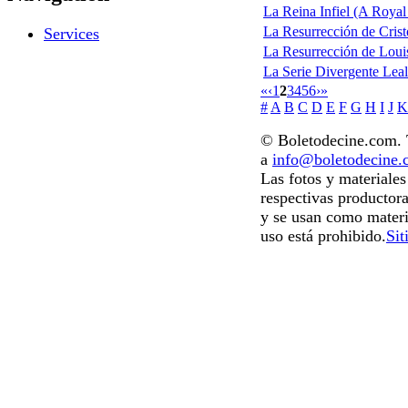
La Reina Infiel (A Royal 
La Resurrección de Crist
Services
La Resurrección de Loui
La Serie Divergente Leal 
«
‹
1
2
3
4
5
6
›
»
#
A
B
C
D
E
F
G
H
I
J
K
© Boletodecine.com. T
a
info@boletodecine
Las fotos y materiale
respectivas productora
y se usan como materi
uso está prohibido.
Sit