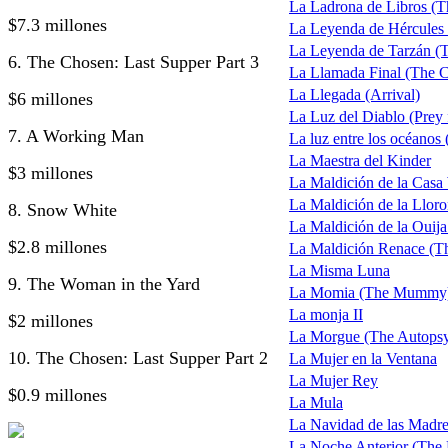
La Ladrona de Libros (T
$7.3 millones
La Leyenda de Hércules 
La Leyenda de Tarzán (Th
6. The Chosen: Last Supper Part 3
La Llamada Final (The C
La Llegada (Arrival)
$6 millones
La Luz del Diablo (Prey f
7. A Working Man
La luz entre los océanos
La Maestra del Kinder
$3 millones
La Maldición de la Casa
La Maldición de la Llor
8. Snow White
La Maldición de la Ouij
$2.8 millones
La Maldición Renace (T
La Misma Luna
9. The Woman in the Yard
La Momia (The Mummy) t
La monja II
$2 millones
La Morgue (The Autopsy
10. The Chosen: Last Supper Part 2
La Mujer en la Ventana
La Mujer Rey
$0.9 millones
La Mula
La Navidad de las Madr
La Noche Anterior (The 