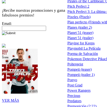
Pirates of the Caribbean: O
Pitch Perfect 2
¡Recibe nuestras promociones y gana
Pitch Perfect 3: La última
fabulosos premios!
Pixeles (Pixels)
Plan perfecto (Friends wit
Email:
Planes (trailer 2)
Planet 51 (teaser)
Planet 51 (trailer)
Playing for Keeps
Playmobil La Película
Poema de Salvación
Pokemon Detective Pikac
Poltergeist
Pompeii (teaser)
Pompeii (trailer 1)
Ponyo
Post Grad
Power Rangers
Precious
VER MÁS
Predators
Premonición (2:22)