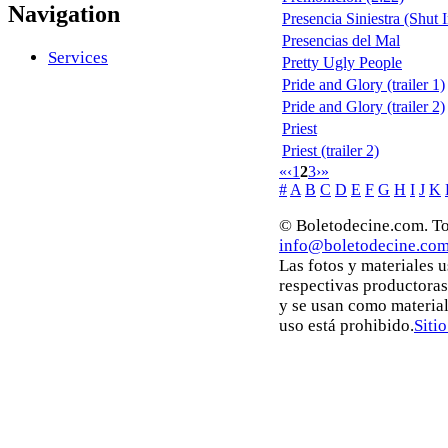
Navigation
Presencia Siniestra (Shut I
Presencias del Mal
Services
Pretty Ugly People
Pride and Glory (trailer 1)
Pride and Glory (trailer 2)
Priest
Priest (trailer 2)
«
‹
1
2
3
›
»
#
A
B
C
D
E
F
G
H
I
J
K
© Boletodecine.com. To
info@boletodecine.co
Las fotos y materiales 
respectivas productoras
y se usan como materia
uso está prohibido.
Siti