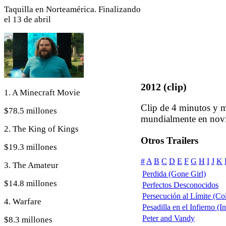
Taquilla en Norteamérica. Finalizando
el 13 de abril
2012 (clip)
1. A Minecraft Movie
Clip de 4 minutos y m
$78.5 millones
mundialmente en nov
2. The King of Kings
Otros Trailers
$19.3 millones
#
A
B
C
D
E
F
G
H
I
J
K
3. The Amateur
Perdida (Gone Girl)
$14.8 millones
Perfectos Desconocidos
Persecución al Límite (Col
4. Warfare
Pesadilla en el Infierno (
Peter and Vandy
$8.3 millones