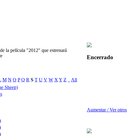
de la película "2012" que estrenará
re
Encerrado
L
M
N
O
P
Q
R
S
T
U
V
W
X
Y
Z
_
All
he Sheep)
es
Aumentar / Ver otros
)
)
)