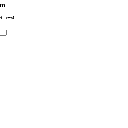
om
st news!