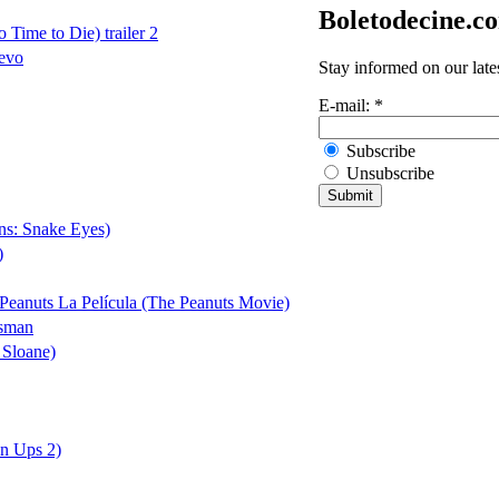
Boletodecine.c
Time to Die) trailer 2
evo
Stay informed on our late
E-mail:
*
Subscribe
Unsubscribe
ns: Snake Eyes)
)
eanuts La Película (The Peanuts Movie)
tsman
 Sloane)
n Ups 2)