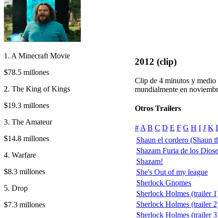
1. A Minecraft Movie
2012 (clip)
$78.5 millones
Clip de 4 minutos y medio 
2. The King of Kings
mundialmente en noviemb
$19.3 millones
Otros Trailers
3. The Amateur
#
A
B
C
D
E
F
G
H
I
J
K
$14.8 millones
Shaun el cordero (Shaun t
Shazam Furia de los Dios
4. Warfare
Shazam!
$8.3 millones
She's Out of my league
Sherlock Gnomes
5. Drop
Sherlock Holmes (trailer 1
Sherlock Holmes (trailer 2
$7.3 millones
Sherlock Holmes (trailer 3