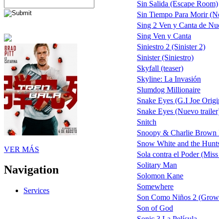
Sin Salida (Escape Room)
Sin Tiempo Para Morir (No 
Sing 2 Ven y Canta de Nu
Sing Ven y Canta
Siniestro 2 (Sinister 2)
Sinister (Siniestro)
Skyfall (teaser)
Skyline: La Invasión
Slumdog Millionaire
Snake Eyes (G.I Joe Origi
Snake Eyes (Nuevo trailer
Snitch
Snoopy & Charlie Brown P
Snow White and the Hun
VER MÁS
Sola contra el Poder (Miss
Solitary Man
Navigation
Solomon Kane
Somewhere
Services
Son Como Niños 2 (Grow
Son of God
Sonic 3 La Película