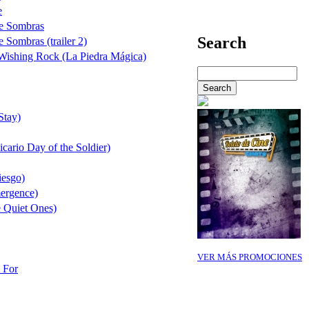
e
de Sombras
Search
 Sombras (trailer 2)
 Wishing Rock (La Piedra Mágica)
Stay)
icario Day of the Soldier)
iesgo)
mergence)
e Quiet Ones)
VER MÁS PROMOCIONES
l For