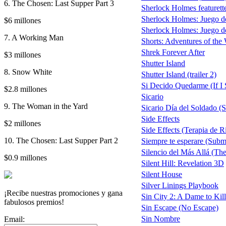
6. The Chosen: Last Supper Part 3
Sherlock Holmes featurett
Sherlock Holmes: Juego 
$6 millones
Sherlock Holmes: Juego de
7. A Working Man
Shorts: Adventures of the
Shrek Forever After
$3 millones
Shutter Island
8. Snow White
Shutter Island (trailer 2)
Si Decido Quedarme (If I 
$2.8 millones
Sicario
9. The Woman in the Yard
Sicario Día del Soldado (S
Side Effects
$2 millones
Side Effects (Terapia de R
10. The Chosen: Last Supper Part 2
Siempre te esperare (Sub
Silencio del Más Allá (Th
$0.9 millones
Silent Hill: Revelation 3D
Silent House
Silver Linings Playbook
¡Recibe nuestras promociones y gana
Sin City 2: A Dame to Kil
fabulosos premios!
Sin Escape (No Escape)
Sin Nombre
Email: