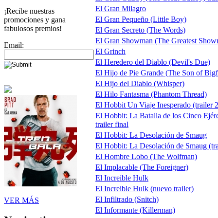
El Gran Milagro
¡Recibe nuestras
El Gran Pequeño (Little Boy)
promociones y gana
fabulosos premios!
El Gran Secreto (The Words)
El Gran Showman (The Greatest Show
Email:
El Grinch
El Heredero del Diablo (Devil's Due)
El Hijo de Pie Grande (The Son of Bigf
El Hijo del Diablo (Whisper)
El Hilo Fantasma (Phantom Thread)
El Hobbit Un Viaje Inesperado (trailer 2
El Hobbit: La Batalla de los Cinco Ejér
trailer final
El Hobbit: La Desolación de Smaug
El Hobbit: La Desolación de Smaug (tra
El Hombre Lobo (The Wolfman)
El Implacable (The Foreigner)
El Increible Hulk
El Increible Hulk (nuevo trailer)
El Infiltrado (Snitch)
VER MÁS
El Informante (Killerman)