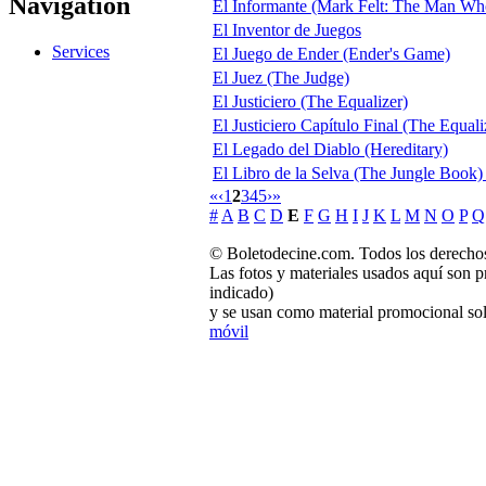
Navigation
El Informante (Mark Felt: The Man W
El Inventor de Juegos
Services
El Juego de Ender (Ender's Game)
El Juez (The Judge)
El Justiciero (The Equalizer)
El Justiciero Capítulo Final (The Equali
El Legado del Diablo (Hereditary)
El Libro de la Selva (The Jungle Book) 
«
‹
1
2
3
4
5
›
»
#
A
B
C
D
E
F
G
H
I
J
K
L
M
N
O
P
Q
© Boletodecine.com. Todos los derechos
Las fotos y materiales usados aquí son p
indicado)
y se usan como material promocional sol
móvil