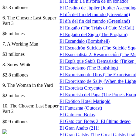
El Delfín: La historia de un soñador
$7.3 millones
El Destino de Júpiter (Jupiter Ascendin
El día del fin del mundo (Greenland)
6. The Chosen: Last Supper
El día del fin del mundo (Greenland)
Part 3
El Engaño (The Trials of Cate McCall)
$6 millones
El Engaño del Siglo (The Program)
El Escandalo (Bombshell)
7. A Working Man
El Escuadrón Suicida (The Suicide Squa
$3 millones
El Especialista 2: Resurrección (The M
El Espía que Sabía Demasiado (Tinker, T
8. Snow White
El Exorcismo (The Banishing)
El Exorcismo de Dios (The Exorcism o
$2.8 millones
El Exorcismo de Sally (When the Light
9. The Woman in the Yard
El Exorcista Creyentes
El Exorcista del Papa (The Pope's Exorc
$2 millones
El Exótico Hotel Marigold
10. The Chosen: Last Supper
El Fantasma (Outcast)
Part 2
El Gato con Botas
El Gato con Botas 2: El último deseo
$0.9 millones
El Gran Asalto (211)
El Gran Gatsby (The Great Gatsby) trai