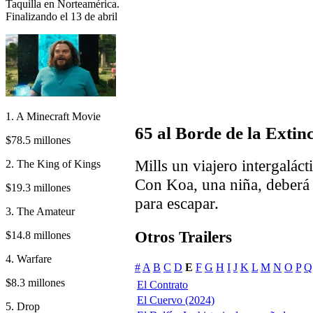
Taquilla en Norteamérica.
Finalizando el 13 de abril
1. A Minecraft Movie
65 al Borde de la Extin
$78.5 millones
Mills un viajero intergalácti
2. The King of Kings
Con Koa, una niña, deberá 
$19.3 millones
para escapar.
3. The Amateur
Otros Trailers
$14.8 millones
4. Warfare
#
A
B
C
D
E
F
G
H
I
J
K
L
M
N
O
P
Q
$8.3 millones
El Contrato
El Cuervo (2024)
5. Drop