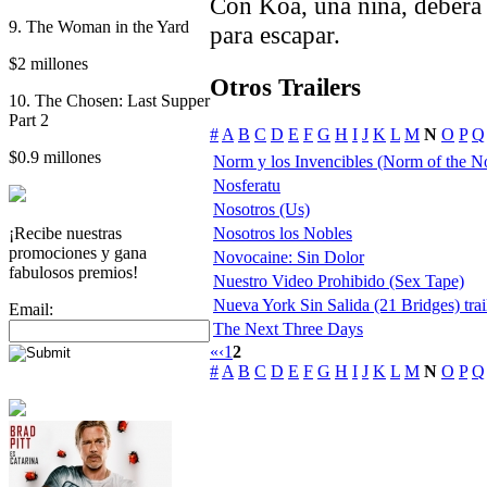
Con Koa, una niña, deberá 
9. The Woman in the Yard
para escapar.
$2 millones
Otros Trailers
10. The Chosen: Last Supper
Part 2
#
A
B
C
D
E
F
G
H
I
J
K
L
M
N
O
P
Q
$0.9 millones
Norm y los Invencibles (Norm of the N
Nosferatu
Nosotros (Us)
¡Recibe nuestras
Nosotros los Nobles
promociones y gana
Novocaine: Sin Dolor
fabulosos premios!
Nuestro Video Prohibido (Sex Tape)
Nueva York Sin Salida (21 Bridges) trai
Email:
The Next Three Days
«
‹
1
2
#
A
B
C
D
E
F
G
H
I
J
K
L
M
N
O
P
Q