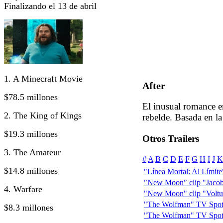
Finalizando el 13 de abril
1. A Minecraft Movie
After
$78.5 millones
El inusual romance e
2. The King of Kings
rebelde. Basada en l
$19.3 millones
Otros Trailers
3. The Amateur
#
A
B
C
D
E
F
G
H
I
J
K
$14.8 millones
"Línea Mortal: Al Límite" 
"New Moon" clip "Jacob
4. Warfare
"New Moon" clip "Voltur
"The Wolfman" TV Spot:
$8.3 millones
"The Wolfman" TV Spot