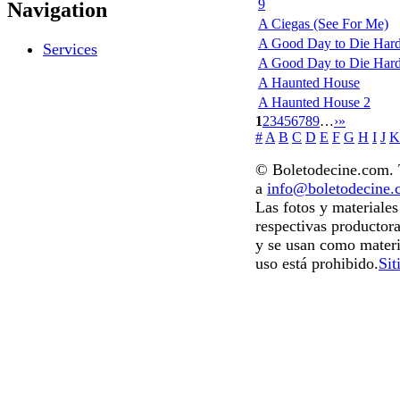
9
Navigation
A Ciegas (See For Me)
A Good Day to Die Hard
Services
A Good Day to Die Hard: 
A Haunted House
A Haunted House 2
1
2
3
4
5
6
7
8
9
…
›
»
#
A
B
C
D
E
F
G
H
I
J
K
© Boletodecine.com. T
a
info@boletodecine
Las fotos y materiale
respectivas productora
y se usan como materi
uso está prohibido.
Sit