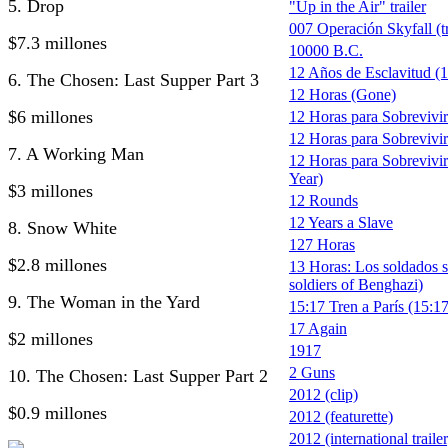
5. Drop
"Up in the Air" trailer
007 Operación Skyfall (tr
$7.3 millones
10000 B.C.
12 Años de Esclavitud (1
6. The Chosen: Last Supper Part 3
12 Horas (Gone)
$6 millones
12 Horas para Sobrevivi
12 Horas para Sobrevivir 
7. A Working Man
12 Horas para Sobrevivir
Year)
$3 millones
12 Rounds
12 Years a Slave
8. Snow White
127 Horas
$2.8 millones
13 Horas: Los soldados s
soldiers of Benghazi)
9. The Woman in the Yard
15:17 Tren a París (15:17
17 Again
$2 millones
1917
2 Guns
10. The Chosen: Last Supper Part 2
2012 (clip)
$0.9 millones
2012 (featurette)
2012 (international trailer