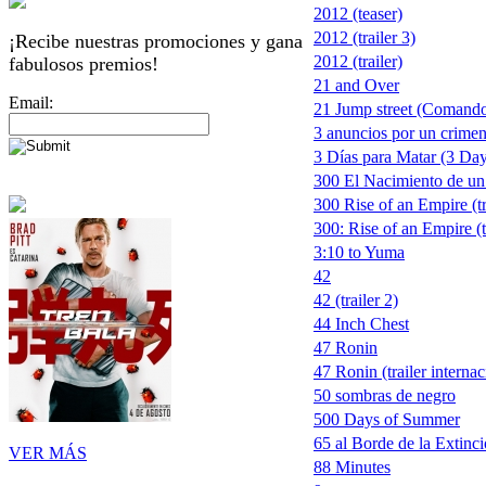
2012 (teaser)
2012 (trailer 3)
¡Recibe nuestras promociones y gana
2012 (trailer)
fabulosos premios!
21 and Over
Email:
21 Jump street (Comando
3 anuncios por un crimen
3 Días para Matar (3 Days
300 El Nacimiento de un
300 Rise of an Empire (tr
300: Rise of an Empire (t
3:10 to Yuma
42
42 (trailer 2)
44 Inch Chest
47 Ronin
47 Ronin (trailer internac
50 sombras de negro
500 Days of Summer
65 al Borde de la Extinc
VER MÁS
88 Minutes