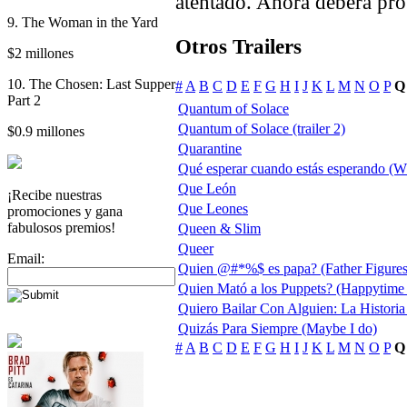
atentado. Ahora deberá pro
9. The Woman in the Yard
Otros Trailers
$2 millones
10. The Chosen: Last Supper
#
A
B
C
D
E
F
G
H
I
J
K
L
M
N
O
P
Q
Part 2
Quantum of Solace
Quantum of Solace (trailer 2)
$0.9 millones
Quarantine
Qué esperar cuando estás esperando (W
Que León
¡Recibe nuestras
Que Leones
promociones y gana
fabulosos premios!
Queen & Slim
Queer
Email:
Quien @#*%$ es papa? (Father Figures
Quien Mató a los Puppets? (Happytime
Quiero Bailar Con Alguien: La Histori
Quizás Para Siempre (Maybe I do)
#
A
B
C
D
E
F
G
H
I
J
K
L
M
N
O
P
Q