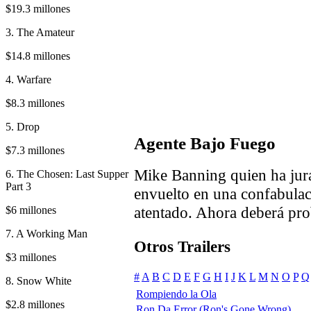
$19.3 millones
3. The Amateur
$14.8 millones
4. Warfare
$8.3 millones
5. Drop
Agente Bajo Fuego
$7.3 millones
Mike Banning quien ha jura
6. The Chosen: Last Supper
Part 3
envuelto en una confabulac
atentado. Ahora deberá pro
$6 millones
7. A Working Man
Otros Trailers
$3 millones
#
A
B
C
D
E
F
G
H
I
J
K
L
M
N
O
P
Q
8. Snow White
Rompiendo la Ola
$2.8 millones
Ron Da Error (Ron's Gone Wrong)