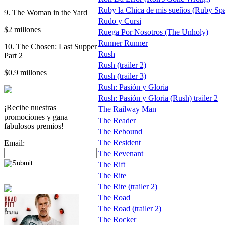
Ruby la Chica de mis sueños (Ruby Spa
9. The Woman in the Yard
Rudo y Cursi
$2 millones
Ruega Por Nosotros (The Unholy)
Runner Runner
10. The Chosen: Last Supper
Rush
Part 2
Rush (trailer 2)
$0.9 millones
Rush (trailer 3)
Rush: Pasión y Gloria
Rush: Pasión y Gloria (Rush) trailer 2
¡Recibe nuestras
The Railway Man
promociones y gana
The Reader
fabulosos premios!
The Rebound
The Resident
Email:
The Revenant
The Rift
The Rite
The Rite (trailer 2)
The Road
The Road (trailer 2)
The Rocker