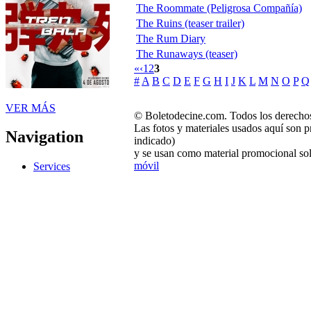
The Roommate (Peligrosa Compañía)
The Ruins (teaser trailer)
The Rum Diary
The Runaways (teaser)
«
‹
1
2
3
#
A
B
C
D
E
F
G
H
I
J
K
L
M
N
O
P
Q
VER MÁS
© Boletodecine.com. Todos los derechos
Las fotos y materiales usados aquí son p
Navigation
indicado)
y se usan como material promocional sol
móvil
Services