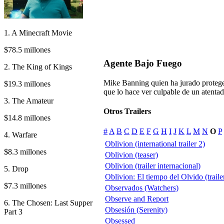
1. A Minecraft Movie
$78.5 millones
Agente Bajo Fuego
2. The King of Kings
Mike Banning quien ha jurado proteger
$19.3 millones
que lo hace ver culpable de un atenta
3. The Amateur
Otros Trailers
$14.8 millones
#
A
B
C
D
E
F
G
H
I
J
K
L
M
N
O
P
4. Warfare
Oblivion (international trailer 2)
$8.3 millones
Oblivion (teaser)
Oblivion (trailer internacional)
5. Drop
Oblivion: El tiempo del Olvido (traile
$7.3 millones
Observados (Watchers)
Observe and Report
6. The Chosen: Last Supper
Obsesión (Serenity)
Part 3
Obsessed