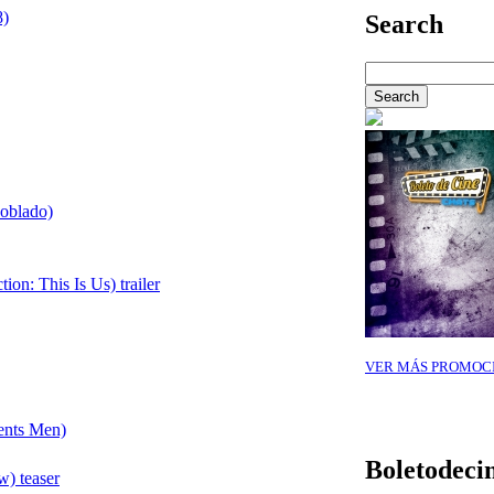
8)
Search
doblado)
on: This Is Us) trailer
VER MÁS PROMOC
nts Men)
Boletodeci
) teaser