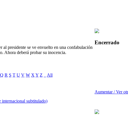
Encerrado
 al presidente se ve envuelto en una confabulación
do. Ahora deberá probar su inocencia.
Q
R
S
T
U
V
W
X
Y
Z
_
All
Aumentar / Ver ot
r internacional subtitulado)