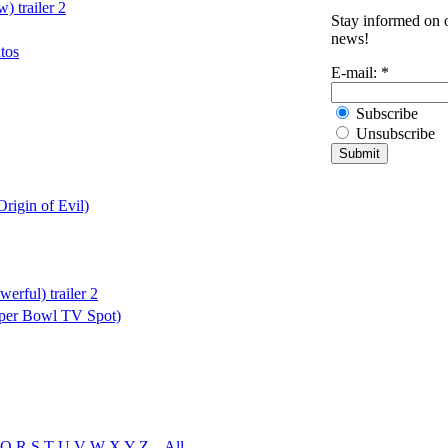
 trailer 2
Stay informed on o
news!
tos
E-mail:
*
Subscribe
Unsubscribe
rigin of Evil)
erful) trailer 2
uper Bowl TV Spot)
Q
R
S
T
U
V
W
X
Y
Z
_
All