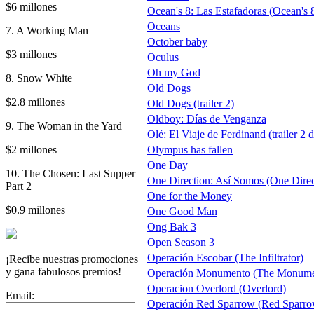
$6 millones
Ocean's 8: Las Estafadoras (Ocean's 
Oceans
7. A Working Man
October baby
$3 millones
Oculus
Oh my God
8. Snow White
Old Dogs
$2.8 millones
Old Dogs (trailer 2)
Oldboy: Días de Venganza
9. The Woman in the Yard
Olé: El Viaje de Ferdinand (trailer 2 
$2 millones
Olympus has fallen
One Day
10. The Chosen: Last Supper
One Direction: Así Somos (One Directi
Part 2
One for the Money
$0.9 millones
One Good Man
Ong Bak 3
Open Season 3
Operación Escobar (The Infiltrator)
¡Recibe nuestras promociones
y gana fabulosos premios!
Operación Monumento (The Monume
Operacion Overlord (Overlord)
Email:
Operación Red Sparrow (Red Sparrow