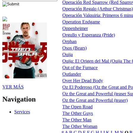
Operación Red Sparrow (Red Sparrow)
Operación Regalo (Arthur Christmas)
Operación Valquiria: Primeros 6 minu
Operation Endgame
Oppenheimer
Orgullo y Esperanza (Pride)
Orphan
Osos (Bears)
Ouija
Ouija: El Origen del Mal (Ouija The O
Out of the Furnace
Outlander
Over Her Dead Body
VER MÁS
Oz El Poderoso (Oz the Great and Pow
Oz the Great and Powerful (teaser S
Navigation
Oz the Great and Powerful (teaser)
The Open Road
Services
The Other Guys
The Other Man
The Other Woman
#
A
B
C
D
E
F
G
H
I
J
K
L
M
N
O
P