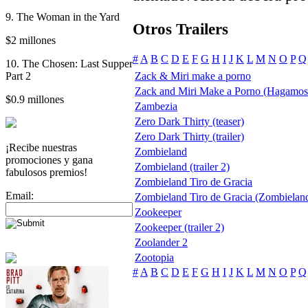
9. The Woman in the Yard
Otros Trailers
$2 millones
#
A
B
C
D
E
F
G
H
I
J
K
L
M
N
O
P
Q
10. The Chosen: Last Supper
Part 2
Zack & Miri make a porno
Zack and Miri Make a Porno (Hagamos
$0.9 millones
Zambezia
Zero Dark Thirty (teaser)
Zero Dark Thirty (trailer)
¡Recibe nuestras
Zombieland
promociones y gana
Zombieland (trailer 2)
fabulosos premios!
Zombieland Tiro de Gracia
Email:
Zombieland Tiro de Gracia (Zombielan
Zookeeper
Zookeeper (trailer 2)
Zoolander 2
Zootopia
#
A
B
C
D
E
F
G
H
I
J
K
L
M
N
O
P
Q