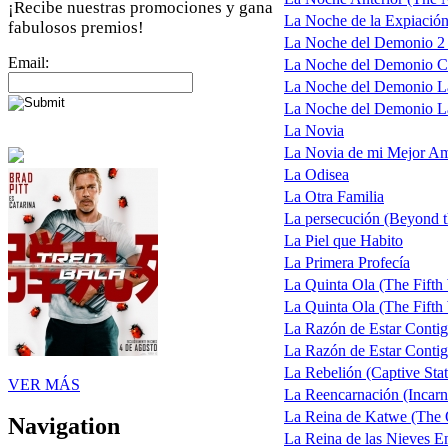
¡Recibe nuestras promociones y gana
La Noche de la Expiación
fabulosos premios!
La Noche del Demonio 2 (
Email:
La Noche del Demonio Cap
La Noche del Demonio La
La Noche del Demonio La 
La Novia
La Novia de mi Mejor A
La Odisea
La Otra Familia
La persecución (Beyond 
La Piel que Habito
La Primera Profecía
La Quinta Ola (The Fifth
La Quinta Ola (The Fifth 
La Razón de Estar Contig
La Razón de Estar Contig
La Rebelión (Captive Stat
VER MÁS
La Reencarnación (Incarn
La Reina de Katwe (The
Navigation
La Reina de las Nieves En 