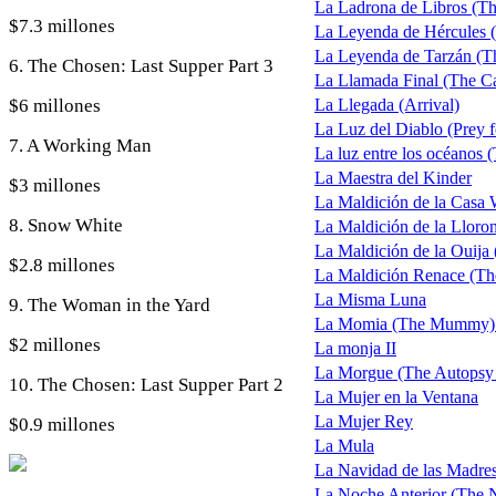
La Ladrona de Libros (T
$7.3 millones
La Leyenda de Hércules 
La Leyenda de Tarzán (Th
6. The Chosen: Last Supper Part 3
La Llamada Final (The Ca
$6 millones
La Llegada (Arrival)
La Luz del Diablo (Prey fo
7. A Working Man
La luz entre los océanos 
La Maestra del Kinder
$3 millones
La Maldición de la Casa 
8. Snow White
La Maldición de la Lloro
La Maldición de la Ouija
$2.8 millones
La Maldición Renace (Th
La Misma Luna
9. The Woman in the Yard
La Momia (The Mummy) t
$2 millones
La monja II
La Morgue (The Autopsy 
10. The Chosen: Last Supper Part 2
La Mujer en la Ventana
La Mujer Rey
$0.9 millones
La Mula
La Navidad de las Madre
La Noche Anterior (The N