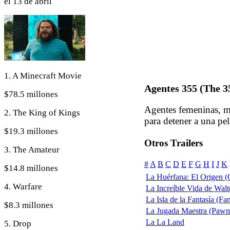
el 13 de abril
1. A Minecraft Movie
Agentes 355 (The 3
$78.5 millones
Agentes femeninas, mu
2. The King of Kings
para detener a una pel
$19.3 millones
Otros Trailers
3. The Amateur
#
A
B
C
D
E
F
G
H
I
J
K
$14.8 millones
La Huérfana: El Origen (O
4. Warfare
La Increíble Vida de Walt
La Isla de la Fantasía (Fa
$8.3 millones
La Jugada Maestra (Pawn 
La La Land
5. Drop