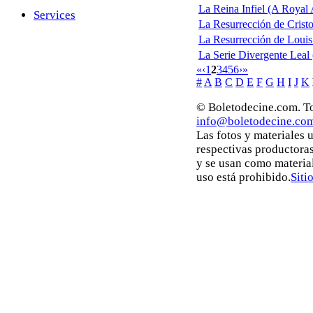
La Reina Infiel (A Royal 
Services
La Resurrección de Cristo
La Resurrección de Louis
La Serie Divergente Leal (
«
‹
1
2
3
4
5
6
›
»
#
A
B
C
D
E
F
G
H
I
J
K
© Boletodecine.com. To
info@boletodecine.co
Las fotos y materiales 
respectivas productoras
y se usan como materia
uso está prohibido.
Siti