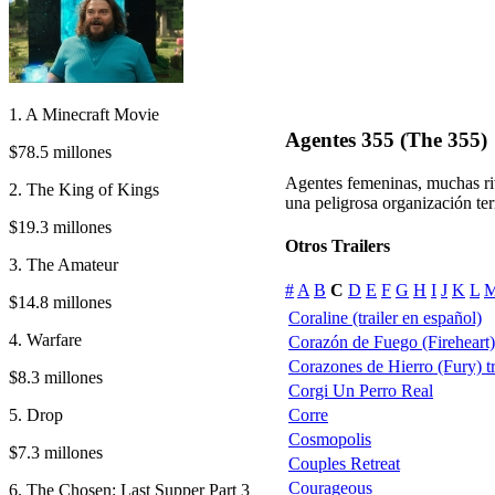
1. A Minecraft Movie
Agentes 355 (The 355)
$78.5 millones
Agentes femeninas, muchas riva
2. The King of Kings
una peligrosa organización terr
$19.3 millones
Otros Trailers
3. The Amateur
#
A
B
C
D
E
F
G
H
I
J
K
L
$14.8 millones
Coraline (trailer en español)
4. Warfare
Corazón de Fuego (Fireheart)
Corazones de Hierro (Fury) tr
$8.3 millones
Corgi Un Perro Real
5. Drop
Corre
Cosmopolis
$7.3 millones
Couples Retreat
Courageous
6. The Chosen: Last Supper Part 3