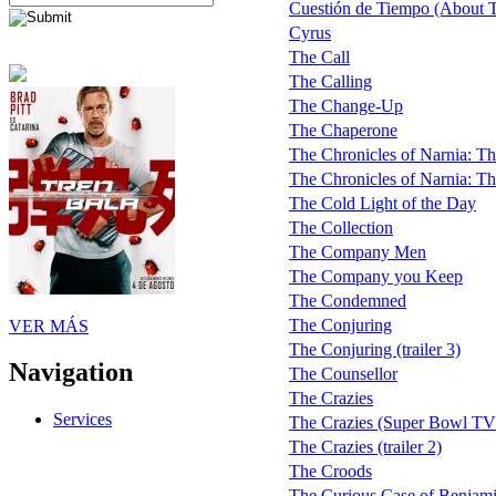
Cuestión de Tiempo (About 
Cyrus
The Call
The Calling
The Change-Up
The Chaperone
The Chronicles of Narnia: T
The Chronicles of Narnia: Th
The Cold Light of the Day
The Collection
The Company Men
The Company you Keep
The Condemned
The Conjuring
VER MÁS
The Conjuring (trailer 3)
Navigation
The Counsellor
The Crazies
Services
The Crazies (Super Bowl TV
The Crazies (trailer 2)
The Croods
The Curious Case of Benjam