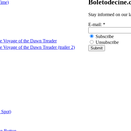
Boletodecine
Time)
Stay informed on our l
E-mail:
*
Subscribe
he Voyage of the Dawn Treader
Unsubscribe
e Voyage of the Dawn Treader (trailer 2)
 Spot)
in Button