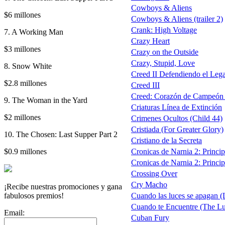
Cowboys & Aliens
$6 millones
Cowboys & Aliens (trailer 2)
Crank: High Voltage
7. A Working Man
Crazy Heart
$3 millones
Crazy on the Outside
Crazy, Stupid, Love
8. Snow White
Creed II Defendiendo el Lega
$2.8 millones
Creed III
Creed: Corazón de Campeón (t
9. The Woman in the Yard
Criaturas Línea de Extinción
$2 millones
Crimenes Ocultos (Child 44)
Cristiada (For Greater Glory)
10. The Chosen: Last Supper Part 2
Cristiano de la Secreta
$0.9 millones
Cronicas de Narnia 2: Principe
Cronicas de Narnia 2: Princip
Crossing Over
Cry Macho
¡Recibe nuestras promociones y gana
fabulosos premios!
Cuando las luces se apagan (
Cuando te Encuentre (The L
Email:
Cuban Fury