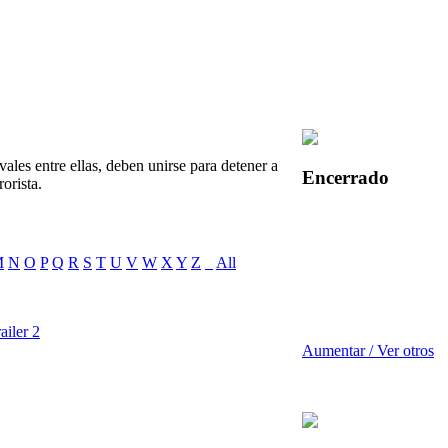
les entre ellas, deben unirse para detener a
Encerrado
orista.
M
N
O
P
Q
R
S
T
U
V
W
X
Y
Z
_
All
ailer 2
Aumentar / Ver otros