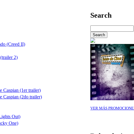
Search
do (Creed II)
railer 2)
 Caspian (1er trailer)
e Caspian (2do trailer)
VER MÁS PROMOCIONE
Lights Out)
ucky One)