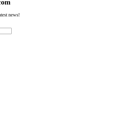
.com
atest news!