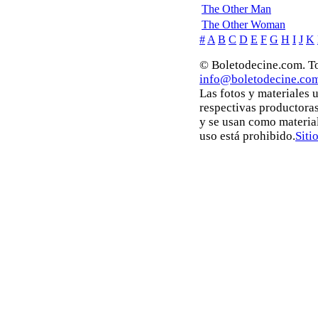
The Other Man
The Other Woman
#
A
B
C
D
E
F
G
H
I
J
K
© Boletodecine.com. To
info@boletodecine.co
Las fotos y materiales 
respectivas productoras
y se usan como materia
uso está prohibido.
Siti