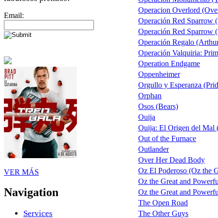
Operacion Overlord (Over
Email:
Operación Red Sparrow (
Operación Red Sparrow (R
Operación Regalo (Arthur
Operación Valquiria: Pri
Operation Endgame
Oppenheimer
Orgullo y Esperanza (Prid
Orphan
Osos (Bears)
Ouija
Ouija: El Origen del Mal 
Out of the Furnace
Outlander
Over Her Dead Body
Oz El Poderoso (Oz the Gr
VER MÁS
Oz the Great and Powerfu
Navigation
Oz the Great and Powerful
The Open Road
Services
The Other Guys