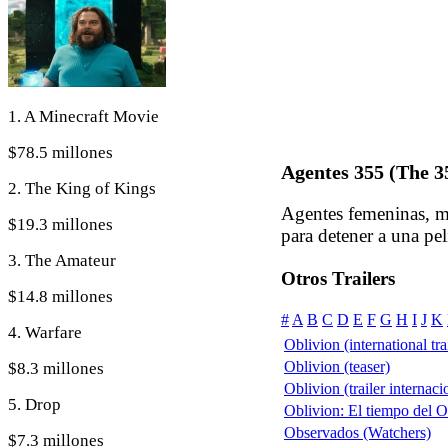
1. A Minecraft Movie
$78.5 millones
Agentes 355 (The 3
2. The King of Kings
Agentes femeninas, mu
$19.3 millones
para detener a una pel
3. The Amateur
Otros Trailers
$14.8 millones
#
A
B
C
D
E
F
G
H
I
J
K
4. Warfare
Oblivion (international tra
Oblivion (teaser)
$8.3 millones
Oblivion (trailer internaci
5. Drop
Oblivion: El tiempo del Ol
Observados (Watchers)
$7.3 millones