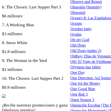
Observe and Report
6. The Chosen: Last Supper Part 3
Obsesión (Serenity)
Obsessed
$6 millones
Ocean's 8: Las Estafadora
Oceans
7. A Working Man
October baby
$3 millones
Oculus
Oh my God
8. Snow White
Old Dogs
Old Dogs (trailer 2)
$2.8 millones
Oldboy: Días de Venganz
9. The Woman in the Yard
Olé: El Viaje de Ferdinand
Olympus has fallen
$2 millones
One Day
One Direction: Así Somos 
10. The Chosen: Last Supper Part 2
One for the Money
$0.9 millones
One Good Man
Ong Bak 3
Open Season 3
¡Recibe nuestras promociones y gana
Operación Escobar (The In
fabulosos premios!
Operación Monumento (