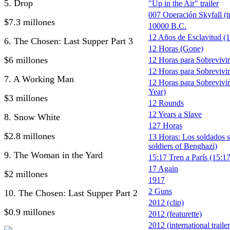
5. Drop
"Up in the Air" trailer
007 Operación Skyfall (tr
$7.3 millones
10000 B.C.
12 Años de Esclavitud (1
6. The Chosen: Last Supper Part 3
12 Horas (Gone)
$6 millones
12 Horas para Sobrevivi
12 Horas para Sobrevivir 
7. A Working Man
12 Horas para Sobrevivir
Year)
$3 millones
12 Rounds
12 Years a Slave
8. Snow White
127 Horas
$2.8 millones
13 Horas: Los soldados s
soldiers of Benghazi)
9. The Woman in the Yard
15:17 Tren a París (15:17
17 Again
$2 millones
1917
2 Guns
10. The Chosen: Last Supper Part 2
2012 (clip)
$0.9 millones
2012 (featurette)
2012 (international trailer