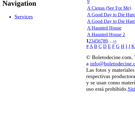
9
Navigation
A Ciegas (See For Me)
A Good Day to Die Hard
Services
A Good Day to Die Hard: 
A Haunted House
A Haunted House 2
1
2
3
4
5
6
7
8
9
…
›
»
#
A
B
C
D
E
F
G
H
I
J
K
© Boletodecine.com. T
a
info@boletodecine
Las fotos y materiale
respectivas productora
y se usan como materi
uso está prohibido.
Sit