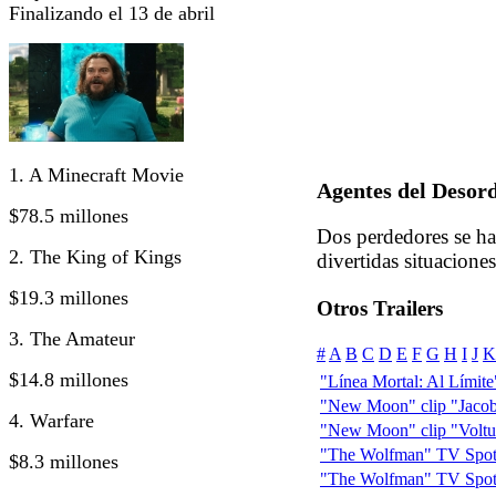
Finalizando el 13 de abril
1. A Minecraft Movie
Agentes del Desord
$78.5 millones
Dos perdedores se ha
2. The King of Kings
divertidas situaciones
$19.3 millones
Otros Trailers
3. The Amateur
#
A
B
C
D
E
F
G
H
I
J
K
$14.8 millones
"Línea Mortal: Al Límite" 
"New Moon" clip "Jacob
4. Warfare
"New Moon" clip "Voltur
"The Wolfman" TV Spot:
$8.3 millones
"The Wolfman" TV Spot