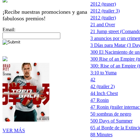
2012 (teaser)
2012 (trailer 3)
¡Recibe nuestras promociones y gana
2012 (trailer)
fabulosos premios!
21 and Over
Email:
21 Jump street (Comando
3 anuncios por un crimen
3 Días para Matar (3 Days
300 El Nacimiento de un
300 Rise of an Empire (tr
300: Rise of an Empire (t
3:10 to Yuma
42
42 (trailer 2)
44 Inch Chest
47 Ronin
47 Ronin (trailer internac
50 sombras de negro
500 Days of Summer
65 al Borde de la Extinc
VER MÁS
88 Minutes