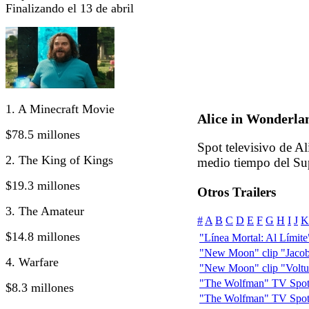
Finalizando el 13 de abril
1. A Minecraft Movie
Alice in Wonderla
$78.5 millones
Spot televisivo de A
2. The King of Kings
medio tiempo del S
$19.3 millones
Otros Trailers
3. The Amateur
#
A
B
C
D
E
F
G
H
I
J
K
$14.8 millones
"Línea Mortal: Al Límite" 
"New Moon" clip "Jacob
4. Warfare
"New Moon" clip "Voltur
"The Wolfman" TV Spot:
$8.3 millones
"The Wolfman" TV Spot