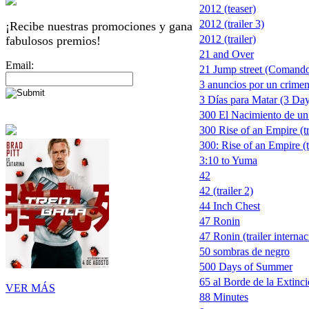
2012 (teaser)
2012 (trailer 3)
¡Recibe nuestras promociones y gana
2012 (trailer)
fabulosos premios!
21 and Over
Email:
21 Jump street (Comando
3 anuncios por un crimen
3 Días para Matar (3 Days
300 El Nacimiento de un
300 Rise of an Empire (tr
300: Rise of an Empire (t
3:10 to Yuma
42
42 (trailer 2)
44 Inch Chest
47 Ronin
47 Ronin (trailer internac
50 sombras de negro
500 Days of Summer
65 al Borde de la Extinc
VER MÁS
88 Minutes