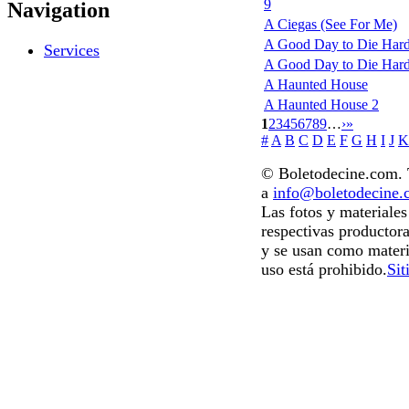
9
Navigation
A Ciegas (See For Me)
A Good Day to Die Hard
Services
A Good Day to Die Hard: 
A Haunted House
A Haunted House 2
1
2
3
4
5
6
7
8
9
…
›
»
#
A
B
C
D
E
F
G
H
I
J
K
© Boletodecine.com. T
a
info@boletodecine
Las fotos y materiale
respectivas productora
y se usan como materi
uso está prohibido.
Sit