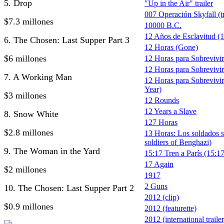
5. Drop
"Up in the Air" trailer
007 Operación Skyfall (tr
$7.3 millones
10000 B.C.
12 Años de Esclavitud (1
6. The Chosen: Last Supper Part 3
12 Horas (Gone)
$6 millones
12 Horas para Sobrevivi
12 Horas para Sobrevivir 
7. A Working Man
12 Horas para Sobrevivir
Year)
$3 millones
12 Rounds
12 Years a Slave
8. Snow White
127 Horas
$2.8 millones
13 Horas: Los soldados s
soldiers of Benghazi)
9. The Woman in the Yard
15:17 Tren a París (15:17
17 Again
$2 millones
1917
2 Guns
10. The Chosen: Last Supper Part 2
2012 (clip)
$0.9 millones
2012 (featurette)
2012 (international trailer