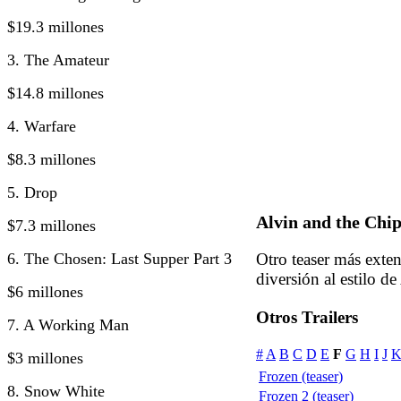
$19.3 millones
3. The Amateur
$14.8 millones
4. Warfare
$8.3 millones
5. Drop
Alvin and the Chi
$7.3 millones
6. The Chosen: Last Supper Part 3
Otro teaser más exte
diversión al estilo de
$6 millones
Otros Trailers
7. A Working Man
#
A
B
C
D
E
F
G
H
I
J
$3 millones
Frozen (teaser)
8. Snow White
Frozen 2 (teaser)