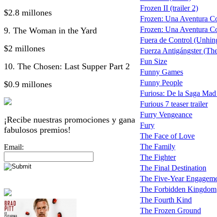
Frozen II (trailer 2)
$2.8 millones
Frozen: Una Aventura Co
Frozen: Una Aventura Con
9. The Woman in the Yard
Fuera de Control (Unhin
$2 millones
Fuerza Antigángster (The
Fun Size
10. The Chosen: Last Supper Part 2
Funny Games
Funny People
$0.9 millones
Furiosa: De la Saga Ma
Furious 7 teaser trailer
Furry Vengeance
¡Recibe nuestras promociones y gana
Fury
fabulosos premios!
The Face of Love
The Family
Email:
The Fighter
The Final Destination
The Five-Year Engagem
The Forbidden Kingdom
The Fourth Kind
The Frozen Ground