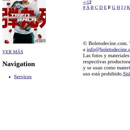
«
‹
1
2
#
A
B
C
D
E
F
G
H
I
J
© Boletodecine.com. T
a
info@boletodecine
VER MÁS
Las fotos y materiale
respectivas productora
Navigation
y se usan como materi
uso está prohibido.
Sit
Services