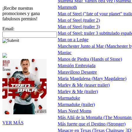
Mamma Mia! Vamos otra vez (Mamma 
Mammoth
¡Recibe nuestras
promociones y gana
Man of Steel ("fate of your planet" traile
fabulosos premios!
Man of Steel (trailer 2)
Man of Steel (trailer 3)
Email:
Man of Steel: trailer 3 subtitulado esp
Man on a Ledge
Manchester Junto al Mar (Manchester b
Maniac
Manos de Piedra (Hands of Stone)
Mansión Embrujada
Maravilloso Desastre
Maria Magdalena (Mary Magdalene)
Marley & Me (teaser trailer)
Marley & Me (trailer)
Marmaduke
Marmaduke (trailer)
Mars Need Moms
Más Allá de la Montaña (The Mountai
VER MÁS
Más fuerte que el Destino (Stronger)
Masacre en Texas (Texas Chainsaw 3D