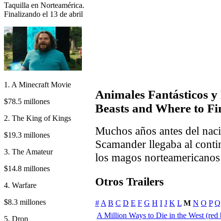
Taquilla en Norteamérica.
Finalizando el 13 de abril
1. A Minecraft Movie
Animales Fantásticos y
$78.5 millones
Beasts and Where to F
2. The King of Kings
Muchos años antes del nac
$19.3 millones
Scamander llegaba al conti
3. The Amateur
los magos norteamericanos 
$14.8 millones
Otros Trailers
4. Warfare
$8.3 millones
#
A
B
C
D
E
F
G
H
I
J
K
L
M
N
O
P
Q
A Million Ways to Die in the West (red b
5. Drop