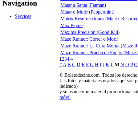
Navigation
Matar a Santa (Fatman)
Matar o Morir (Peppermint)
Services
Matrix Resurrecciones (Matrix Resurrec
Max Payne
Máxima Precisión (Good Kill)
Maze Runner: Correr o Morir
Maze Runner: La Cura Mortal (Maze Run
Maze Runner: Prueba de Fuego (Maze R
1
2
3
4
›
»
#
A
B
C
D
E
F
G
H
I
J
K
L
M
N
O
P
Q
© Boletodecine.com. Todos los derechos
Las fotos y materiales usados aquí son p
indicado)
y se usan como material promocional sol
móvil