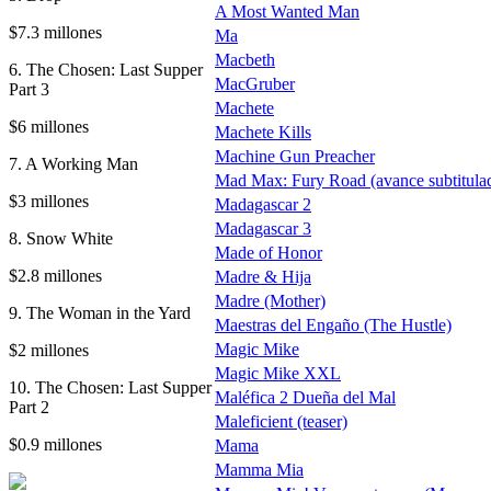
A Most Wanted Man
$7.3 millones
Ma
Macbeth
6. The Chosen: Last Supper
MacGruber
Part 3
Machete
$6 millones
Machete Kills
Machine Gun Preacher
7. A Working Man
Mad Max: Fury Road (avance subtitula
$3 millones
Madagascar 2
Madagascar 3
8. Snow White
Made of Honor
$2.8 millones
Madre & Hija
Madre (Mother)
9. The Woman in the Yard
Maestras del Engaño (The Hustle)
Magic Mike
$2 millones
Magic Mike XXL
10. The Chosen: Last Supper
Maléfica 2 Dueña del Mal
Part 2
Maleficient (teaser)
$0.9 millones
Mama
Mamma Mia