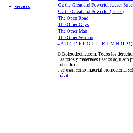
Oz the Great and Powerful (teaser Sup
Services
Oz the Great and Powerful (teaser)
The Open Road
The Other Guys
The Other Man
The Other Woman
#
A
B
C
D
E
F
G
H
I
J
K
L
M
N
O
P
Q
© Boletodecine.com. Todos los derechos
Las fotos y materiales usados aquí son p
indicado)
y se usan como material promocional sol
móvil