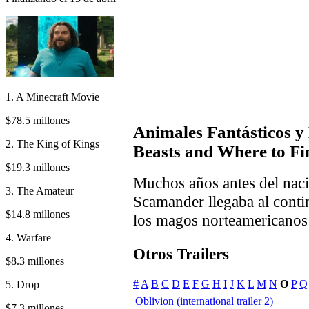
1. A Minecraft Movie
$78.5 millones
Animales Fantásticos y
2. The King of Kings
Beasts and Where to F
$19.3 millones
Muchos años antes del nac
3. The Amateur
Scamander llegaba al conti
$14.8 millones
los magos norteamericanos 
4. Warfare
Otros Trailers
$8.3 millones
#
A
B
C
D
E
F
G
H
I
J
K
L
M
N
O
P
Q
5. Drop
Oblivion (international trailer 2)
$7.3 millones