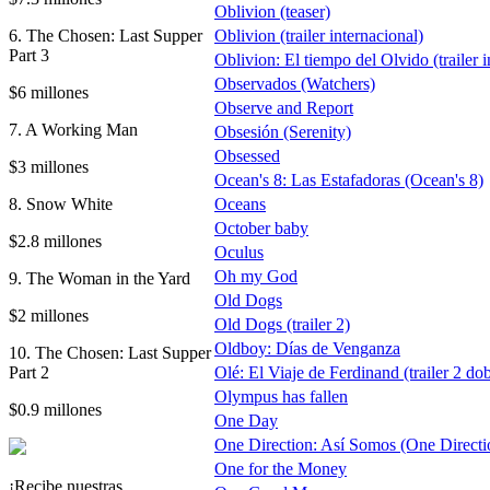
Oblivion (teaser)
6. The Chosen: Last Supper
Oblivion (trailer internacional)
Part 3
Oblivion: El tiempo del Olvido (trailer i
Observados (Watchers)
$6 millones
Observe and Report
7. A Working Man
Obsesión (Serenity)
Obsessed
$3 millones
Ocean's 8: Las Estafadoras (Ocean's 8)
8. Snow White
Oceans
October baby
$2.8 millones
Oculus
Oh my God
9. The Woman in the Yard
Old Dogs
$2 millones
Old Dogs (trailer 2)
Oldboy: Días de Venganza
10. The Chosen: Last Supper
Part 2
Olé: El Viaje de Ferdinand (trailer 2 do
Olympus has fallen
$0.9 millones
One Day
One Direction: Así Somos (One Direction
One for the Money
¡Recibe nuestras