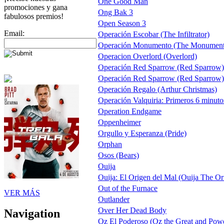
One Good Man
promociones y gana
Ong Bak 3
fabulosos premios!
Open Season 3
Email:
Operación Escobar (The Infiltrator)
Operación Monumento (The Monumen
Operacion Overlord (Overlord)
Operación Red Sparrow (Red Sparrow) 
Operación Red Sparrow (Red Sparrow) t
Operación Regalo (Arthur Christmas)
Operación Valquiria: Primeros 6 minuto
Operation Endgame
Oppenheimer
Orgullo y Esperanza (Pride)
Orphan
Osos (Bears)
Ouija
Ouija: El Origen del Mal (Ouija The Ori
Out of the Furnace
VER MÁS
Outlander
Over Her Dead Body
Navigation
Oz El Poderoso (Oz the Great and Powerf