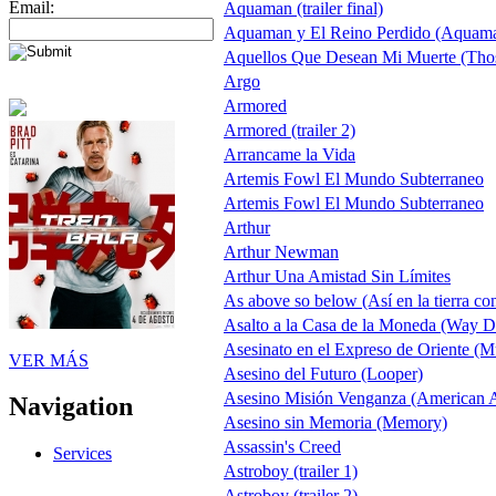
Email:
Aquaman (trailer final)
Aquaman y El Reino Perdido (Aquama
Aquellos Que Desean Mi Muerte (Tho
Argo
Armored
Armored (trailer 2)
Arrancame la Vida
Artemis Fowl El Mundo Subterraneo
Artemis Fowl El Mundo Subterraneo
Arthur
Arthur Newman
Arthur Una Amistad Sin Límites
As above so below (Así en la tierra com
Asalto a la Casa de la Moneda (Way 
Asesinato en el Expreso de Oriente (M
VER MÁS
Asesino del Futuro (Looper)
Asesino Misión Venganza (American A
Navigation
Asesino sin Memoria (Memory)
Assassin's Creed
Services
Astroboy (trailer 1)
Astroboy (trailer 2)