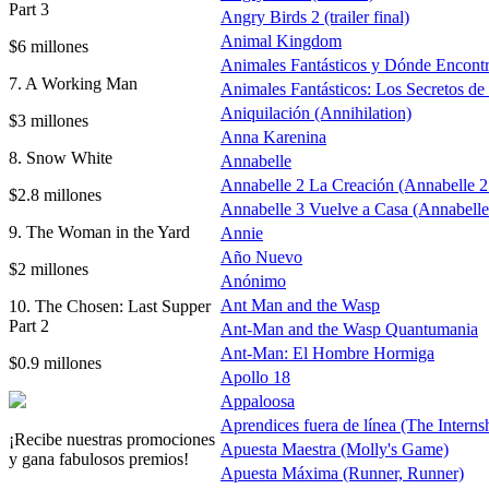
Part 3
Angry Birds 2 (trailer final)
Animal Kingdom
$6 millones
Animales Fantásticos y Dónde Encontr
7. A Working Man
Animales Fantásticos: Los Secretos d
Aniquilación (Annihilation)
$3 millones
Anna Karenina
8. Snow White
Annabelle
Annabelle 2 La Creación (Annabelle 2
$2.8 millones
Annabelle 3 Vuelve a Casa (Annabel
9. The Woman in the Yard
Annie
Año Nuevo
$2 millones
Anónimo
Ant Man and the Wasp
10. The Chosen: Last Supper
Part 2
Ant-Man and the Wasp Quantumania
Ant-Man: El Hombre Hormiga
$0.9 millones
Apollo 18
Appaloosa
Aprendices fuera de línea (The Interns
¡Recibe nuestras promociones
Apuesta Maestra (Molly's Game)
y gana fabulosos premios!
Apuesta Máxima (Runner, Runner)