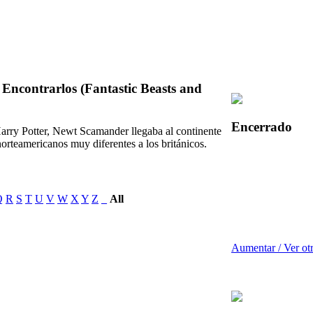
Encontrarlos (Fantastic Beasts and
Encerrado
arry Potter, Newt Scamander llegaba al continente
orteamericanos muy diferentes a los británicos.
Q
R
S
T
U
V
W
X
Y
Z
_
All
Aumentar / Ver ot