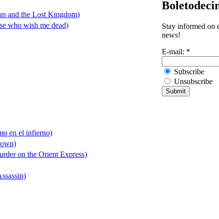
Boletodeci
n and the Lost Kingdom)
se who wish me dead)
Stay informed on o
news!
E-mail:
*
Subscribe
Unsubscribe
o en el infierno)
Down)
urder on the Orient Express)
ssassin)