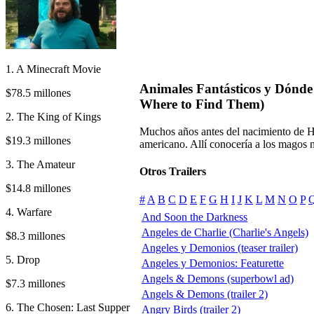
1. A Minecraft Movie
Animales Fantásticos y Dónde 
$78.5 millones
Where to Find Them)
2. The King of Kings
Muchos años antes del nacimiento de H
$19.3 millones
americano. Allí conocería a los magos n
3. The Amateur
Otros Trailers
$14.8 millones
#
A
B
C
D
E
F
G
H
I
J
K
L
M
N
O
P
4. Warfare
And Soon the Darkness
Angeles de Charlie (Charlie's Angels)
$8.3 millones
Angeles y Demonios (teaser trailer)
5. Drop
Angeles y Demonios: Featurette
Angels & Demons (superbowl ad)
$7.3 millones
Angels & Demons (trailer 2)
6. The Chosen: Last Supper
Angry Birds (trailer 2)