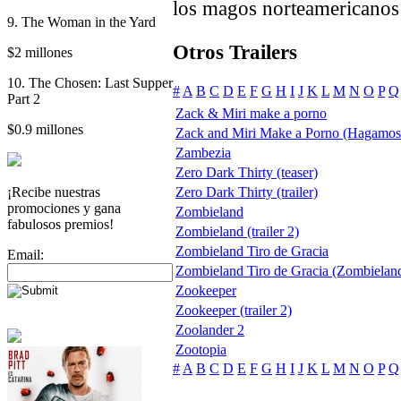
los magos norteamericanos 
9. The Woman in the Yard
Otros Trailers
$2 millones
10. The Chosen: Last Supper
#
A
B
C
D
E
F
G
H
I
J
K
L
M
N
O
P
Q
Part 2
Zack & Miri make a porno
$0.9 millones
Zack and Miri Make a Porno (Hagamos
Zambezia
Zero Dark Thirty (teaser)
¡Recibe nuestras
Zero Dark Thirty (trailer)
promociones y gana
Zombieland
fabulosos premios!
Zombieland (trailer 2)
Zombieland Tiro de Gracia
Email:
Zombieland Tiro de Gracia (Zombielan
Zookeeper
Zookeeper (trailer 2)
Zoolander 2
Zootopia
#
A
B
C
D
E
F
G
H
I
J
K
L
M
N
O
P
Q