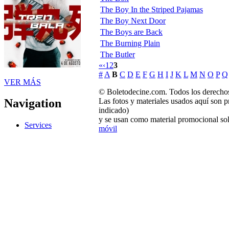
The Boy In the Striped Pajamas
The Boy Next Door
The Boys are Back
The Burning Plain
The Butler
«
‹
1
2
3
#
A
B
C
D
E
F
G
H
I
J
K
L
M
N
O
P
Q
VER MÁS
© Boletodecine.com. Todos los derechos
Las fotos y materiales usados aquí son p
Navigation
indicado)
y se usan como material promocional sol
Services
móvil