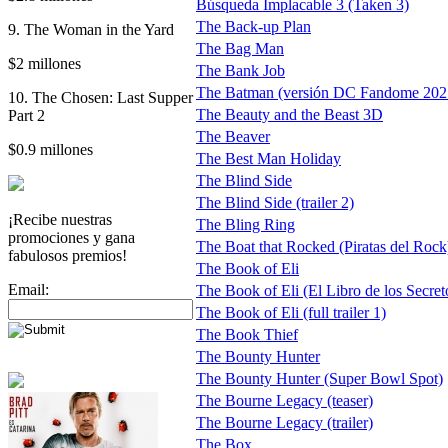
Búsqueda Implacable 3 (Taken 3)
The Back-up Plan
9. The Woman in the Yard
The Bag Man
$2 millones
The Bank Job
The Batman (versión DC Fandome 202
10. The Chosen: Last Supper
The Beauty and the Beast 3D
Part 2
The Beaver
$0.9 millones
The Best Man Holiday
The Blind Side
The Blind Side (trailer 2)
¡Recibe nuestras
The Bling Ring
promociones y gana
The Boat that Rocked (Piratas del Rock
fabulosos premios!
The Book of Eli
Email:
The Book of Eli (El Libro de los Secreto
The Book of Eli (full trailer 1)
The Book Thief
The Bounty Hunter
The Bounty Hunter (Super Bowl Spot)
The Bourne Legacy (teaser)
The Bourne Legacy (trailer)
The Box