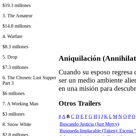
$19.3 millones
3. The Amateur
$14.8 millones
4. Warfare
$8.3 millones
Aniquilación (Annihilat
5. Drop
$7.3 millones
Cuando su esposo regresa di
6. The Chosen: Last Supper
ser un medio ambiente alie
Part 3
en una misión para descubri
$6 millones
Otros Trailers
7. A Working Man
$3 millones
#
A
B
C
D
E
F
G
H
I
J
K
L
M
N
O
P
Q
Buscando Justicia (Just Mercy)
8. Snow White
Busqueda Implacable (Taken): Escena "
$2.8 millones