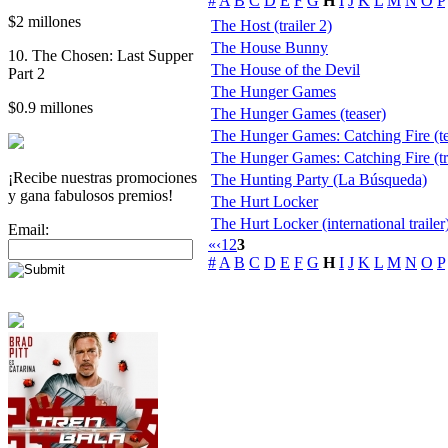
#
A
B
C
D
E
F
G
H
I
J
K
L
M
N
O
P
$2 millones
The Host (trailer 2)
The House Bunny
10. The Chosen: Last Supper
The House of the Devil
Part 2
The Hunger Games
$0.9 millones
The Hunger Games (teaser)
The Hunger Games: Catching Fire (te
The Hunger Games: Catching Fire (tra
¡Recibe nuestras promociones
The Hunting Party (La Búsqueda)
y gana fabulosos premios!
The Hurt Locker
The Hurt Locker (international trailer
Email:
«
‹
1
2
3
#
A
B
C
D
E
F
G
H
I
J
K
L
M
N
O
P