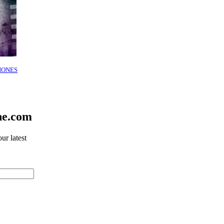
IONES
ne.com
ur latest