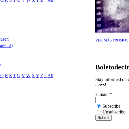
Q
R
S
T
U
V
W
X
Y
Z
_
All
aser)
VER MÁS PROMOC
iler 2)
)
Boletodeci
Q
R
S
T
U
V
W
X
Y
Z
_
All
Stay informed on o
news!
E-mail:
*
Subscribe
Unsubscribe