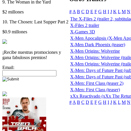
9. The Woman in the Yard
#
A
B
C
D
E
F
G
H
I
J
K
L
M
N
$2 millones
The X-Files 2 (trailer 2, subtitul
10. The Chosen: Last Supper Part 2
X-Files 2 trailer
$0.9 millones
X-Games 3D
X-Men Apocalipsis (X-Men Apo
X-Men Dark Phoenix (teaser)
X-Men Origins: Wolverine
¡Recibe nuestras promociones y
gana fabulosos premios!
X-Men Origins: Wolverine (traile
X-Men Origins: Wolverine (trailer
Email:
X-Men: Days of Future Past (subt
X-Men: Days of Future Past (subt
X-Men: First Class (teaser 2)
X-Men: First Class (teaser)
xXx Reactivado (xXx The Retur
#
A
B
C
D
E
F
G
H
I
J
K
L
M
N