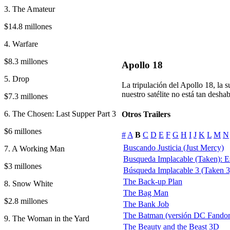
3. The Amateur
$14.8 millones
4. Warfare
$8.3 millones
Apollo 18
5. Drop
La tripulación del Apollo 18, la 
nuestro satélite no está tan desh
$7.3 millones
6. The Chosen: Last Supper Part 3
Otros Trailers
$6 millones
#
A
B
C
D
E
F
G
H
I
J
K
L
M
N
Buscando Justicia (Just Mercy)
7. A Working Man
Busqueda Implacable (Taken): Es
$3 millones
Búsqueda Implacable 3 (Taken 3
The Back-up Plan
8. Snow White
The Bag Man
$2.8 millones
The Bank Job
The Batman (versión DC Fando
9. The Woman in the Yard
The Beauty and the Beast 3D