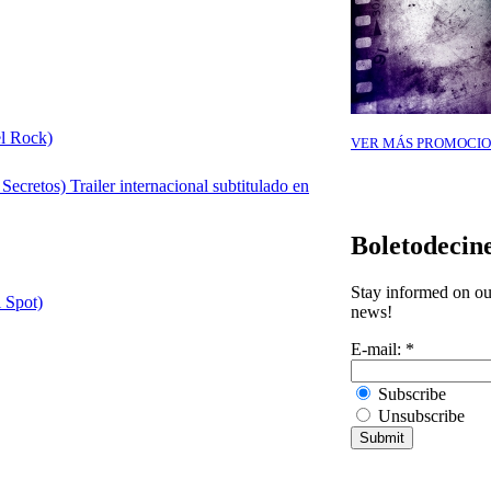
el Rock)
VER MÁS PROMOCIO
Secretos) Trailer internacional subtitulado en
Boletodecin
Stay informed on our
 Spot)
news!
E-mail:
*
Subscribe
Unsubscribe