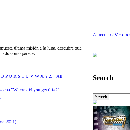
Aumentar / Ver otro
supuesta última misión a la luna, descubre que
abitado como parece.
O
P
Q
R
S
T
U
V
W
X
Y
Z
_
All
Search
cena "Where did you get this ?"
)
me 2021)