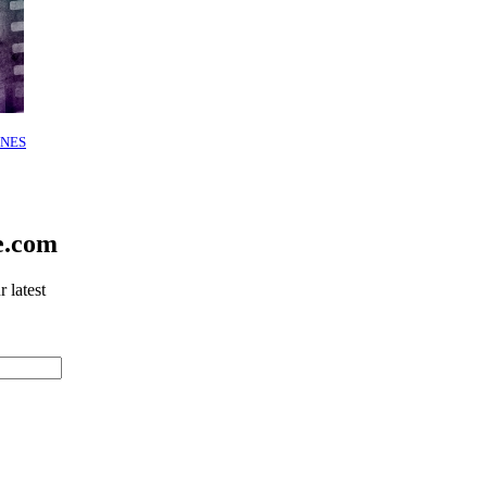
NES
e.com
 latest