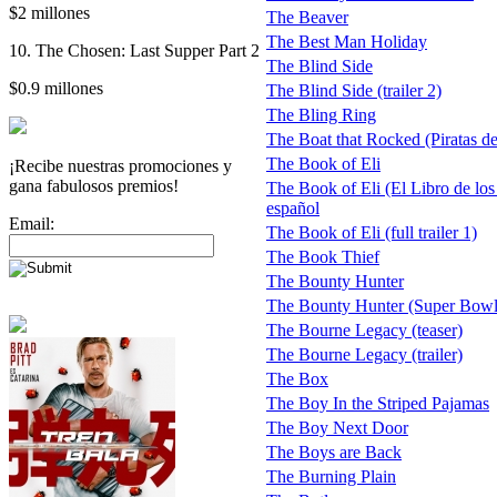
$2 millones
The Beaver
The Best Man Holiday
10. The Chosen: Last Supper Part 2
The Blind Side
$0.9 millones
The Blind Side (trailer 2)
The Bling Ring
The Boat that Rocked (Piratas d
The Book of Eli
¡Recibe nuestras promociones y
gana fabulosos premios!
The Book of Eli (El Libro de los 
español
Email:
The Book of Eli (full trailer 1)
The Book Thief
The Bounty Hunter
The Bounty Hunter (Super Bowl
The Bourne Legacy (teaser)
The Bourne Legacy (trailer)
The Box
The Boy In the Striped Pajamas
The Boy Next Door
The Boys are Back
The Burning Plain