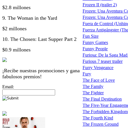
Frozen II (trailer 2)
$2.8 millones
Frozen: Una Aventura Co
Frozen: Una Aventura Con
9. The Woman in the Yard
Fuera de Control (Unhin
$2 millones
Fuerza Antigángster (The
Fun Size
10. The Chosen: Last Supper Part 2
Funny Games
Funny People
$0.9 millones
Furiosa: De la Saga Ma
Furious 7 teaser trailer
Furry Vengeance
¡Recibe nuestras promociones y gana
Fury
fabulosos premios!
The Face of Love
The Family
Email:
The Fighter
The Final Destination
The Five-Year Engagem
The Forbidden Kingdom
The Fourth Kind
The Frozen Ground