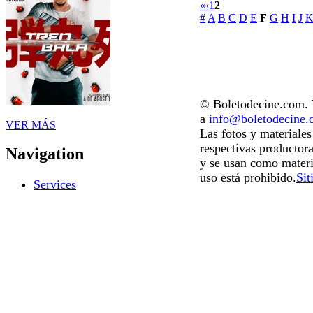
«
‹
1
2
#
A
B
C
D
E
F
G
H
I
J
© Boletodecine.com. T
a
info@boletodecine
VER MÁS
Las fotos y materiale
respectivas productora
Navigation
y se usan como materi
uso está prohibido.
Sit
Services