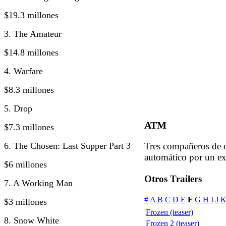
$19.3 millones
3. The Amateur
$14.8 millones
4. Warfare
$8.3 millones
5. Drop
ATM
$7.3 millones
6. The Chosen: Last Supper Part 3
Tres compañeros de o
automático por un ex
$6 millones
Otros Trailers
7. A Working Man
#
A
B
C
D
E
F
G
H
I
J
$3 millones
Frozen (teaser)
8. Snow White
Frozen 2 (teaser)