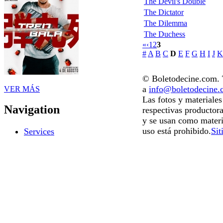
The Devil's Double
The Dictator
The Dilemma
The Duchess
«
‹
1
2
3
#
A
B
C
D
E
F
G
H
I
J
K
© Boletodecine.com. T
a
info@boletodecine
VER MÁS
Las fotos y materiale
Navigation
respectivas productora
y se usan como materi
uso está prohibido.
Sit
Services