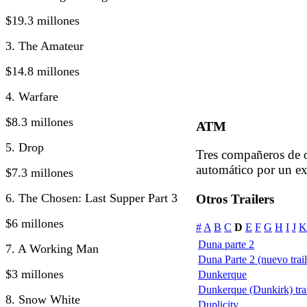
$19.3 millones
3. The Amateur
$14.8 millones
4. Warfare
$8.3 millones
ATM
5. Drop
Tres compañeros de o
automático por un ex
$7.3 millones
6. The Chosen: Last Supper Part 3
Otros Trailers
$6 millones
#
A
B
C
D
E
F
G
H
I
J
K
Duna parte 2
7. A Working Man
Duna Parte 2 (nuevo trail
$3 millones
Dunkerque
Dunkerque (Dunkirk) trai
8. Snow White
Duplicity