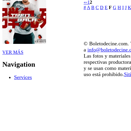
«
‹
1
2
#
A
B
C
D
E
F
G
H
I
J
© Boletodecine.com. T
a
info@boletodecine
VER MÁS
Las fotos y materiale
respectivas productora
Navigation
y se usan como materi
uso está prohibido.
Sit
Services