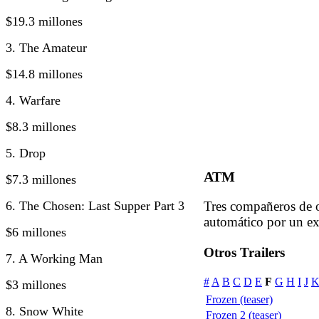
$19.3 millones
3. The Amateur
$14.8 millones
4. Warfare
$8.3 millones
5. Drop
ATM
$7.3 millones
6. The Chosen: Last Supper Part 3
Tres compañeros de o
automático por un ex
$6 millones
Otros Trailers
7. A Working Man
#
A
B
C
D
E
F
G
H
I
J
$3 millones
Frozen (teaser)
8. Snow White
Frozen 2 (teaser)