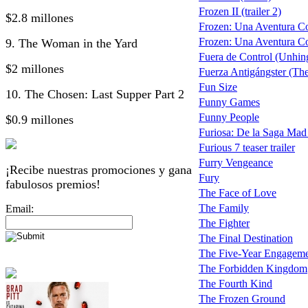
Frozen II (trailer 2)
$2.8 millones
Frozen: Una Aventura Co
Frozen: Una Aventura Con
9. The Woman in the Yard
Fuera de Control (Unhin
$2 millones
Fuerza Antigángster (The
Fun Size
10. The Chosen: Last Supper Part 2
Funny Games
Funny People
$0.9 millones
Furiosa: De la Saga Ma
Furious 7 teaser trailer
Furry Vengeance
¡Recibe nuestras promociones y gana
Fury
fabulosos premios!
The Face of Love
The Family
Email:
The Fighter
The Final Destination
The Five-Year Engagem
The Forbidden Kingdom
The Fourth Kind
The Frozen Ground