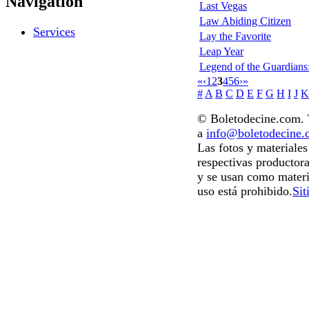
Navigation
Last Vegas
Law Abiding Citizen
Services
Lay the Favorite
Leap Year
Legend of the Guardians
«
‹
1
2
3
4
5
6
›
»
#
A
B
C
D
E
F
G
H
I
J
K
© Boletodecine.com. T
a
info@boletodecine
Las fotos y materiale
respectivas productora
y se usan como materi
uso está prohibido.
Sit