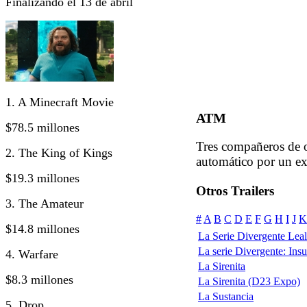
Finalizando el 13 de abril
1. A Minecraft Movie
ATM
$78.5 millones
Tres compañeros de o
2. The King of Kings
automático por un ex
$19.3 millones
Otros Trailers
3. The Amateur
#
A
B
C
D
E
F
G
H
I
J
K
$14.8 millones
La Serie Divergente Leal 
La serie Divergente: Insur
4. Warfare
La Sirenita
$8.3 millones
La Sirenita (D23 Expo)
La Sustancia
5. Drop