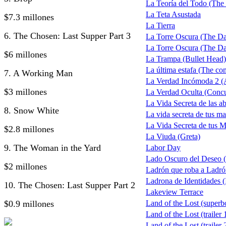
La Teoría del Todo (The
La Teta Asustada
$7.3 millones
La Tierra
6. The Chosen: Last Supper Part 3
La Torre Oscura (The D
La Torre Oscura (The Dar
$6 millones
La Trampa (Bullet Head)
La última estafa (The com
7. A Working Man
La Verdad Incómoda 2 (A
$3 millones
La Verdad Oculta (Concu
La Vida Secreta de las ab
8. Snow White
La vida secreta de tus ma
La Vida Secreta de tus M
$2.8 millones
La Viuda (Greta)
9. The Woman in the Yard
Labor Day
Lado Oscuro del Deseo
$2 millones
Ladrón que roba a Ladr
Ladrona de Identidades (I
10. The Chosen: Last Supper Part 2
Lakeview Terrace
$0.9 millones
Land of the Lost (superb
Land of the Lost (trailer 
Land of the Lost (trailer 