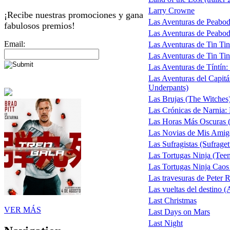
Larry Crowne
¡Recibe nuestras promociones y gana
Las Aventuras de Peabo
fabulosos premios!
Las Aventuras de Peabody
Email:
Las Aventuras de Tin Tin
Las Aventuras de Tin Tin 
Las Aventuras de Tíntín:
Las Aventuras del Capitá
Underpants)
Las Brujas (The Witches)
Las Crónicas de Narnia: 
Las Horas Más Oscuras (
Las Novias de Mis Ami
Las Sufragistas (Sufraget
Las Tortugas Ninja (Teena
Las Tortugas Ninja Caos
Las travesuras de Peter R
Las vueltas del destino 
Last Christmas
VER MÁS
Last Days on Mars
Last Night