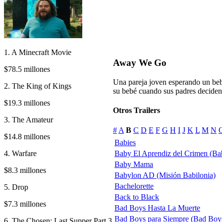
1. A Minecraft Movie
Away We Go
$78.5 millones
Una pareja joven esperando un bebé
2. The King of Kings
su bebé cuando sus padres deciden
$19.3 millones
Otros Trailers
3. The Amateur
#
A
B
C
D
E
F
G
H
I
J
K
L
M
N
$14.8 millones
Babies
4. Warfare
Baby El Aprendiz del Crimen (Ba
Baby Mama
$8.3 millones
Babylon AD (Misión Babilonia)
Bachelorette
5. Drop
Back to Black
$7.3 millones
Bad Boys Hasta La Muerte
Bad Boys para Siempre (Bad Boys f
6. The Chosen: Last Supper Part 3