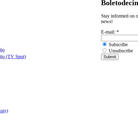
Boletodeci
Stay informed on ou
news!
E-mail:
*
Subscribe
ijo
Unsubscribe
ijo (TV Spot)
auty)