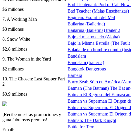
Bad Lieutenant: Port of Call New
$6 millones
Bad Teacher (Malas Enseñanzas)
Bagman: Espiritu del Mal
7. A Working Man
Bailarina (Ballerina)
$3 millones
Bailarina (Ballerina) trailer 2
Bajo el mismo cielo (Aloha)
8. Snow White
Bajo la Misma Estrella (The Fault 
$2.8 millones
Balada de un hombre común (Insi
Bandslam
9. The Woman in the Yard
Bandslam (trailer 2)
$2 millones
Bangkok Dangerous
Barbara
10. The Chosen: Last Supper Part
Barry Seal: Sólo en América (Am
2
Batman (The Batman) The Bat and t
$0.9 millones
Batman El Regreso del Enmascara
Batman vs Superman El Origen de la 
Batman vs Superman: El Origen de l
Batman vs Superman: El Origen de l
¡Recibe nuestras promociones y
gana fabulosos premios!
Batman: The Dark Knight
Battle for Terra
Email: