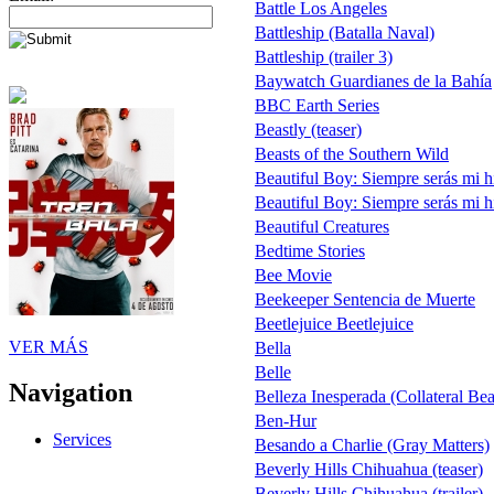
Battle Los Angeles
Battleship (Batalla Naval)
Battleship (trailer 3)
Baywatch Guardianes de la Bahía
BBC Earth Series
Beastly (teaser)
Beasts of the Southern Wild
Beautiful Boy: Siempre serás mi h
Beautiful Boy: Siempre serás mi h
Beautiful Creatures
Bedtime Stories
Bee Movie
Beekeeper Sentencia de Muerte
Beetlejuice Beetlejuice
VER MÁS
Bella
Belle
Navigation
Belleza Inesperada (Collateral Be
Ben-Hur
Services
Besando a Charlie (Gray Matters)
Beverly Hills Chihuahua (teaser)
Beverly Hills Chihuahua (trailer)