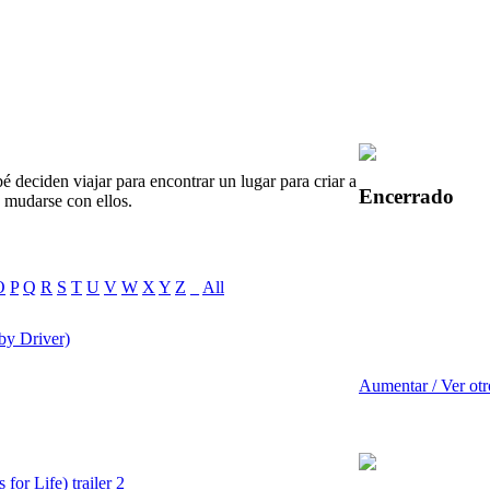
 deciden viajar para encontrar un lugar para criar a
Encerrado
 mudarse con ellos.
O
P
Q
R
S
T
U
V
W
X
Y
Z
_
All
by Driver)
Aumentar / Ver otr
or Life) trailer 2