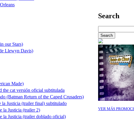
 Orleans
Search
in our Stars)
de Llewyn Davis)
erican Made)
he cat versión oficial subtitulada
do (Batman Return of the Caped Crusaders)
Justicia (trailer final) subtitulado
VER MÁS PROMOCI
a Justicia (trailer 2)
a Justicia (trailer doblado oficial)