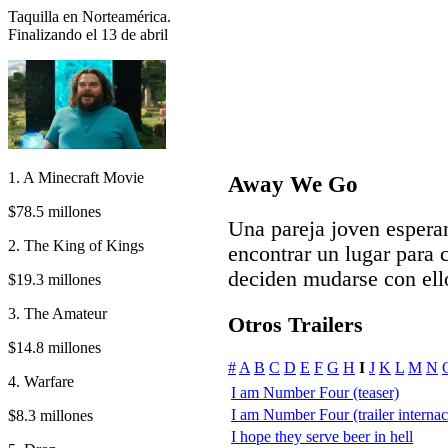
Taquilla en Norteamérica.
Finalizando el 13 de abril
1. A Minecraft Movie
Away We Go
$78.5 millones
Una pareja joven espera
2. The King of Kings
encontrar un lugar para 
deciden mudarse con ell
$19.3 millones
3. The Amateur
Otros Trailers
$14.8 millones
#
A
B
C
D
E
F
G
H
I
J
K
L
M
N
4. Warfare
I am Number Four (teaser)
I am Number Four (trailer internac
$8.3 millones
I hope they serve beer in hell