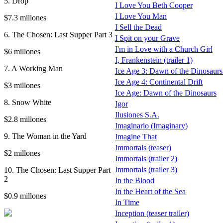
5. Drop
I Love You Beth Cooper
I Love You Man
$7.3 millones
I Sell the Dead
6. The Chosen: Last Supper Part 3
I Spit on your Grave
I'm in Love with a Church Girl
$6 millones
I, Frankenstein (trailer 1)
7. A Working Man
Ice Age 3: Dawn of the Dinosaurs (
Ice Age 4: Continental Drift
$3 millones
Ice Age: Dawn of the Dinosaurs
8. Snow White
Igor
Ilusiones S.A.
$2.8 millones
Imaginario (Imaginary)
9. The Woman in the Yard
Imagine That
Immortals (teaser)
$2 millones
Immortals (trailer 2)
Immortals (trailer 3)
10. The Chosen: Last Supper Part
2
In the Blood
In the Heart of the Sea
$0.9 millones
In Time
Inception (teaser trailer)