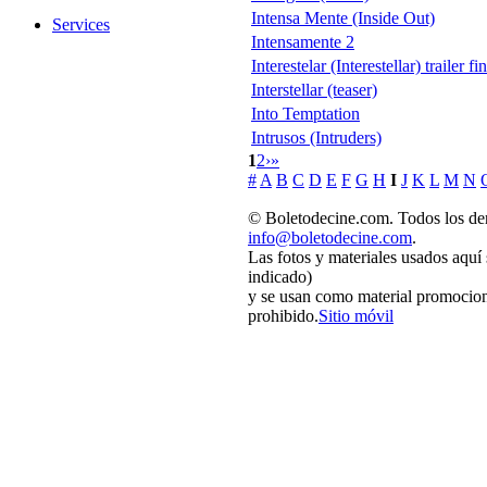
Intensa Mente (Inside Out)
Services
Intensamente 2
Interestelar (Interestellar) trailer 
Interstellar (teaser)
Into Temptation
Intrusos (Intruders)
1
2
›
»
#
A
B
C
D
E
F
G
H
I
J
K
L
M
N
© Boletodecine.com. Todos los der
info@boletodecine.com
.
Las fotos y materiales usados aquí
indicado)
y se usan como material promocion
prohibido.
Sitio móvil