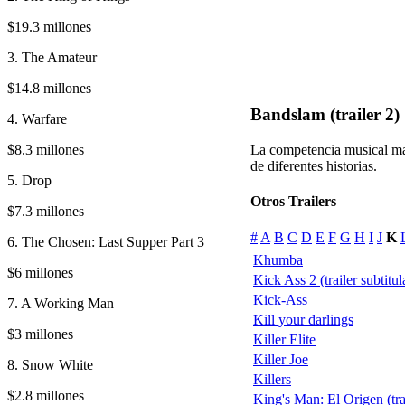
$19.3 millones
3. The Amateur
$14.8 millones
Bandslam (trailer 2)
4. Warfare
$8.3 millones
La competencia musical más
de diferentes historias.
5. Drop
Otros Trailers
$7.3 millones
#
A
B
C
D
E
F
G
H
I
J
K
6. The Chosen: Last Supper Part 3
Khumba
$6 millones
Kick Ass 2 (trailer subtitu
Kick-Ass
7. A Working Man
Kill your darlings
$3 millones
Killer Elite
Killer Joe
8. Snow White
Killers
$2.8 millones
King's Man: El Origen (tra