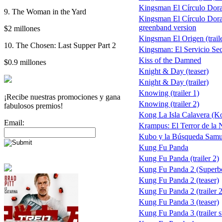
Kingsman El Círculo Dor
9. The Woman in the Yard
Kingsman El Círculo Dor
greenband version
$2 millones
Kingsman El Origen (traile
10. The Chosen: Last Supper Part 2
Kingsman: El Servicio Sec
Kiss of the Damned
$0.9 millones
Knight & Day (teaser)
Knight & Day (trailer)
Knowing (trailer 1)
¡Recibe nuestras promociones y gana
Knowing (trailer 2)
fabulosos premios!
Kong La Isla Calavera (Ko
Email:
Krampus: El Terror de la 
Kubo y la Búsqueda Samur
Kung Fu Panda
Kung Fu Panda (trailer 2)
Kung Fu Panda 2 (Superb
Kung Fu Panda 2 (teaser)
Kung Fu Panda 2 (trailer 2
Kung Fu Panda 3 (teaser)
Kung Fu Panda 3 (trailer s