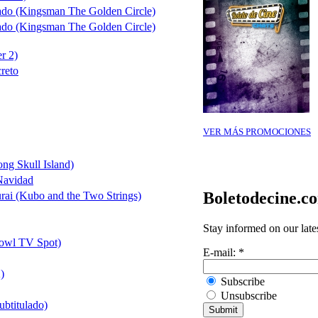
ado (Kingsman The Golden Circle)
ado (Kingsman The Golden Circle)
r 2)
reto
VER MÁS PROMOCIONES
ng Skull Island)
Navidad
Boletodecine.c
ai (Kubo and the Two Strings)
Stay informed on our late
owl TV Spot)
E-mail:
*
)
Subscribe
Unsubscribe
ubtitulado)