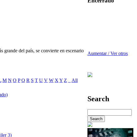
Encerrado
 grande del país, se convierte en escenario
Aumentar / Ver otros
L
M
N
O
P
Q
R
S
T
U
V
W
X
Y
Z
_
All
lado)
Search
iler 3)