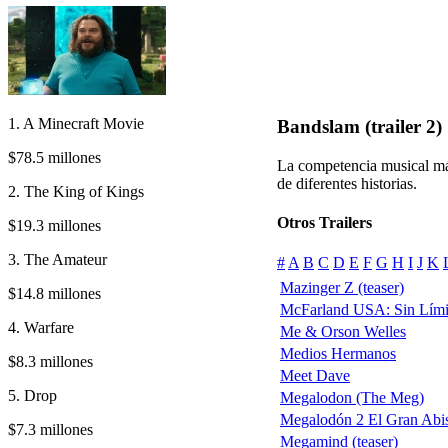
1. A Minecraft Movie
Bandslam (trailer 2)
$78.5 millones
La competencia musical más
de diferentes historias.
2. The King of Kings
Otros Trailers
$19.3 millones
3. The Amateur
#
A
B
C
D
E
F
G
H
I
J
K
Mazinger Z (teaser)
$14.8 millones
McFarland USA: Sin Lími
4. Warfare
Me & Orson Welles
Medios Hermanos
$8.3 millones
Meet Dave
5. Drop
Megalodon (The Meg)
Megalodón 2 El Gran Ab
$7.3 millones
Megamind (teaser)