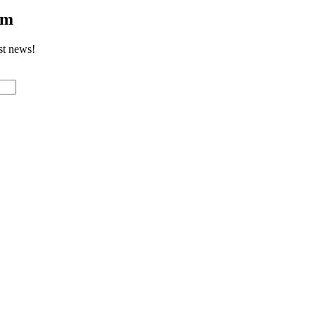
om
st news!