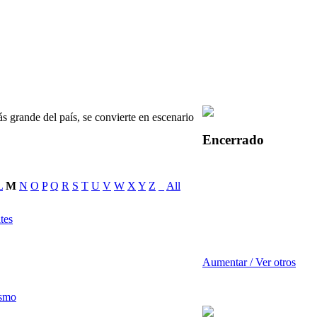
 grande del país, se convierte en escenario
Encerrado
L
M
N
O
P
Q
R
S
T
U
V
W
X
Y
Z
_
All
tes
Aumentar / Ver otros
ismo