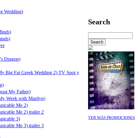
Big Wedding)
Search
Minds)
inds)
ver
's Dragon)
My Big Fat Greek Wedding 2) TV Spot y
n)
bout My Father)
My Week with Marilyn)
spicable Me 2)
picable Me 2) trailer 2
VER MÁS PROMOCIONES
spicable 3)
picable Me 3) trailer 3