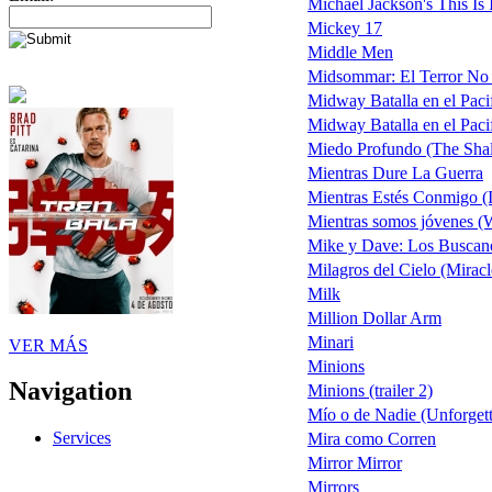
Michael Jackson's This Is I
Mickey 17
Middle Men
Midsommar: El Terror No
Midway Batalla en el Paci
Midway Batalla en el Pacifi
Miedo Profundo (The Sha
Mientras Dure La Guerra
Mientras Estés Conmigo (I 
Mientras somos jóvenes (
Mike y Dave: Los Buscan
Milagros del Cielo (Mirac
Milk
Million Dollar Arm
Minari
VER MÁS
Minions
Navigation
Minions (trailer 2)
Mío o de Nadie (Unforgett
Services
Mira como Corren
Mirror Mirror
Mirrors