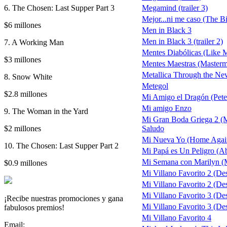
6. The Chosen: Last Supper Part 3
Megamind (trailer 3)
Mejor...ni me caso (The 
$6 millones
Men in Black 3
Men in Black 3 (trailer 2)
7. A Working Man
Mentes Diabólicas (Like 
$3 millones
Mentes Maestras (Masterm
Metallica Through the Ne
8. Snow White
Metegol
$2.8 millones
Mi Amigo el Dragón (Pete
Mi amigo Enzo
9. The Woman in the Yard
Mi Gran Boda Griega 2 (
$2 millones
Saludo
Mi Nueva Yo (Home Agai
10. The Chosen: Last Supper Part 2
Mi Papá es Un Peligro (A
Mi Semana con Marilyn (
$0.9 millones
Mi Villano Favorito 2 (De
Mi Villano Favorito 2 (Des
Mi Villano Favorito 3 (De
¡Recibe nuestras promociones y gana
Mi Villano Favorito 3 (Des
fabulosos premios!
Mi Villano Favorito 4
Email: