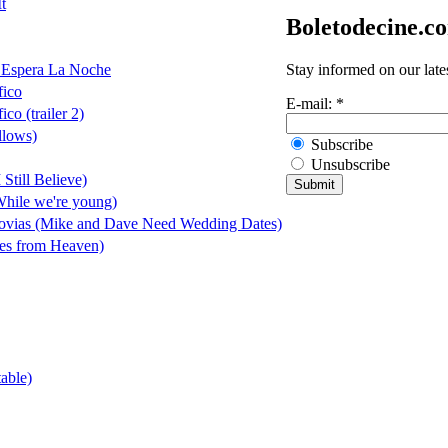
t
Boletodecine.c
Stay informed on our late
 Espera La Noche
fico
E-mail:
*
co (trailer 2)
llows)
Subscribe
Unsubscribe
Still Believe)
While we're young)
ovias (Mike and Dave Need Wedding Dates)
les from Heaven)
able)