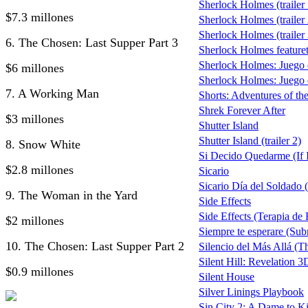
Sherlock Holmes (trailer 
$7.3 millones
Sherlock Holmes (trailer 
Sherlock Holmes (trailer 
6. The Chosen: Last Supper Part 3
Sherlock Holmes featuret
Sherlock Holmes: Juego
$6 millones
Sherlock Holmes: Juego d
7. A Working Man
Shorts: Adventures of t
Shrek Forever After
$3 millones
Shutter Island
Shutter Island (trailer 2)
8. Snow White
Si Decido Quedarme (If I
$2.8 millones
Sicario
Sicario Día del Soldado (
9. The Woman in the Yard
Side Effects
Side Effects (Terapia de
$2 millones
Siempre te esperare (Su
10. The Chosen: Last Supper Part 2
Silencio del Más Allá (T
Silent Hill: Revelation 3
$0.9 millones
Silent House
Silver Linings Playbook
Sin City 2: A Dame to Ki