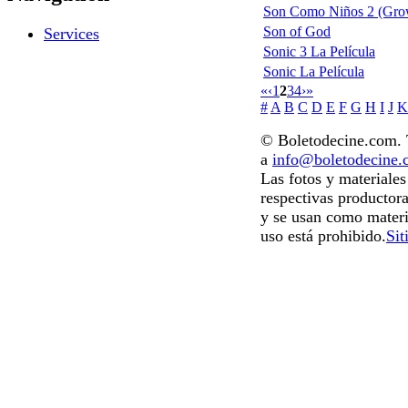
Son Como Niños 2 (Gro
Son of God
Services
Sonic 3 La Película
Sonic La Película
«
‹
1
2
3
4
›
»
#
A
B
C
D
E
F
G
H
I
J
K
© Boletodecine.com. T
a
info@boletodecine
Las fotos y materiale
respectivas productora
y se usan como materi
uso está prohibido.
Sit