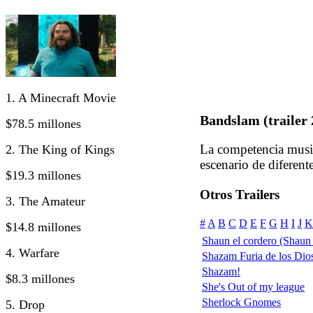
1. A Minecraft Movie
Bandslam (trailer 
$78.5 millones
La competencia music
2. The King of Kings
escenario de diferente
$19.3 millones
Otros Trailers
3. The Amateur
#
A
B
C
D
E
F
G
H
I
J
K
$14.8 millones
Shaun el cordero (Shaun
4. Warfare
Shazam Furia de los Dio
Shazam!
$8.3 millones
She's Out of my league
Sherlock Gnomes
5. Drop