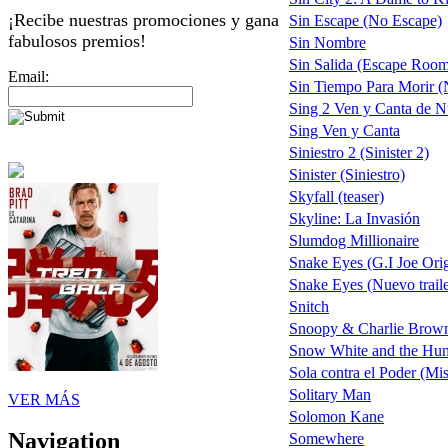
¡Recibe nuestras promociones y gana
Sin Escape (No Escape)
fabulosos premios!
Sin Nombre
Sin Salida (Escape Roo
Email:
Sin Tiempo Para Morir (N
Sing 2 Ven y Canta de 
Sing Ven y Canta
Siniestro 2 (Sinister 2)
Sinister (Siniestro)
Skyfall (teaser)
Skyline: La Invasión
Slumdog Millionaire
Snake Eyes (G.I Joe Ori
Snake Eyes (Nuevo traile
Snitch
Snoopy & Charlie Brown 
Snow White and the Hu
Sola contra el Poder (Mi
Solitary Man
VER MÁS
Solomon Kane
Navigation
Somewhere