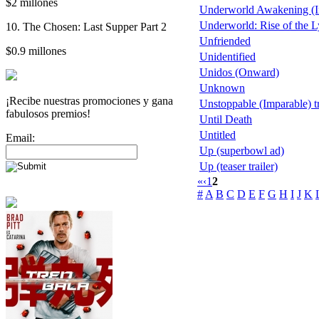
$2 millones
Underworld Awakening (In
Underworld: Rise of the 
10. The Chosen: Last Supper Part 2
Unfriended
$0.9 millones
Unidentified
Unidos (Onward)
Unknown
¡Recibe nuestras promociones y gana
Unstoppable (Imparable) tr
fabulosos premios!
Until Death
Untitled
Email:
Up (superbowl ad)
Up (teaser trailer)
«
‹
1
2
#
A
B
C
D
E
F
G
H
I
J
K