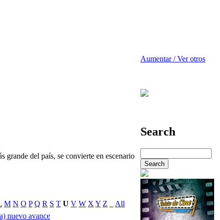
Aumentar / Ver otros
Search
 grande del país, se convierte en escenario
L
M
N
O
P
Q
R
S
T
U
V
W
X
Y
Z
_
All
a) nuevo avance