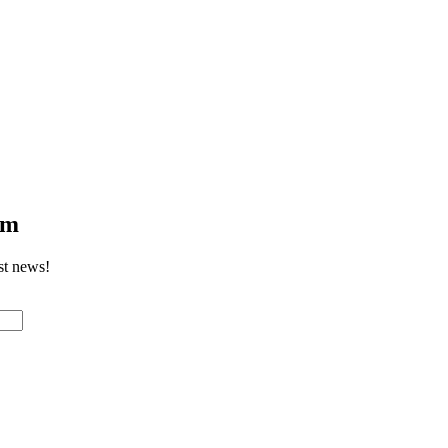
om
st news!