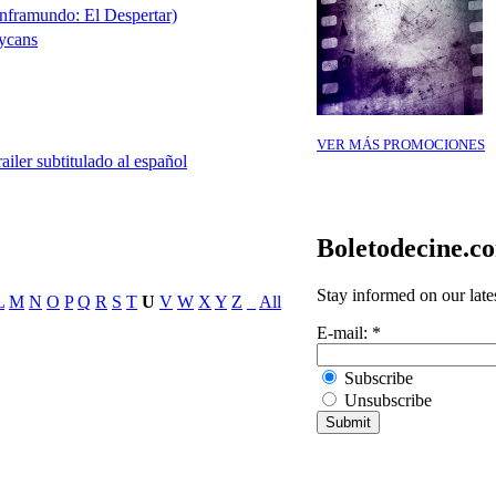
framundo: El Despertar)
Lycans
VER MÁS PROMOCIONES
ailer subtitulado al español
Boletodecine.c
Stay informed on our late
L
M
N
O
P
Q
R
S
T
U
V
W
X
Y
Z
_
All
E-mail:
*
Subscribe
Unsubscribe