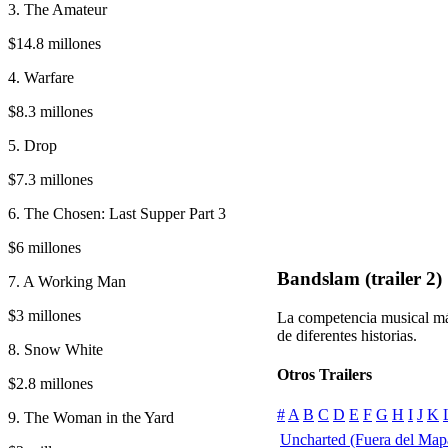
3. The Amateur
$14.8 millones
4. Warfare
$8.3 millones
5. Drop
$7.3 millones
6. The Chosen: Last Supper Part 3
$6 millones
Bandslam (trailer 2)
7. A Working Man
$3 millones
La competencia musical más
de diferentes historias.
8. Snow White
Otros Trailers
$2.8 millones
#
A
B
C
D
E
F
G
H
I
J
K
9. The Woman in the Yard
Uncharted (Fuera del Map