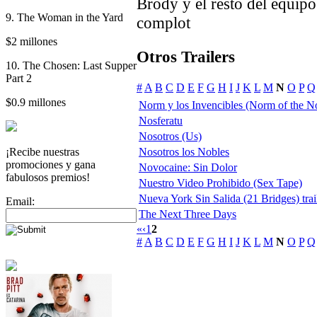
Brody y el resto del equipo
9. The Woman in the Yard
complot
$2 millones
Otros Trailers
10. The Chosen: Last Supper
Part 2
#
A
B
C
D
E
F
G
H
I
J
K
L
M
N
O
P
Q
$0.9 millones
Norm y los Invencibles (Norm of the N
Nosferatu
Nosotros (Us)
¡Recibe nuestras
Nosotros los Nobles
promociones y gana
Novocaine: Sin Dolor
fabulosos premios!
Nuestro Video Prohibido (Sex Tape)
Nueva York Sin Salida (21 Bridges) trai
Email:
The Next Three Days
«
‹
1
2
#
A
B
C
D
E
F
G
H
I
J
K
L
M
N
O
P
Q