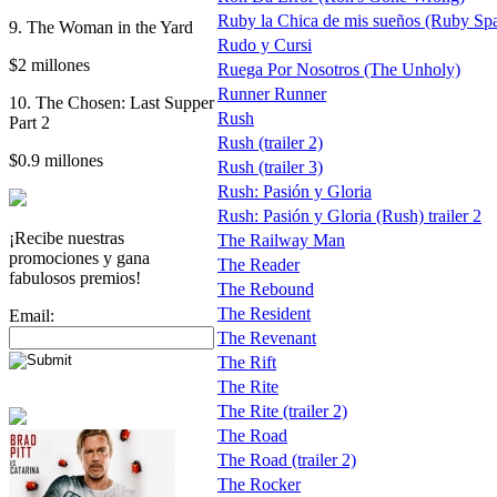
Ruby la Chica de mis sueños (Ruby Spa
9. The Woman in the Yard
Rudo y Cursi
$2 millones
Ruega Por Nosotros (The Unholy)
Runner Runner
10. The Chosen: Last Supper
Rush
Part 2
Rush (trailer 2)
$0.9 millones
Rush (trailer 3)
Rush: Pasión y Gloria
Rush: Pasión y Gloria (Rush) trailer 2
¡Recibe nuestras
The Railway Man
promociones y gana
The Reader
fabulosos premios!
The Rebound
The Resident
Email:
The Revenant
The Rift
The Rite
The Rite (trailer 2)
The Road
The Road (trailer 2)
The Rocker