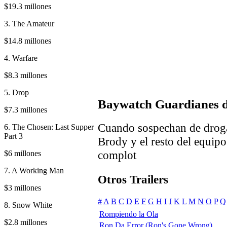
$19.3 millones
3. The Amateur
$14.8 millones
4. Warfare
$8.3 millones
5. Drop
Baywatch Guardianes d
$7.3 millones
Cuando sospechan de drogas
6. The Chosen: Last Supper
Part 3
Brody y el resto del equipo
complot
$6 millones
7. A Working Man
Otros Trailers
$3 millones
#
A
B
C
D
E
F
G
H
I
J
K
L
M
N
O
P
Q
8. Snow White
Rompiendo la Ola
$2.8 millones
Ron Da Error (Ron's Gone Wrong)