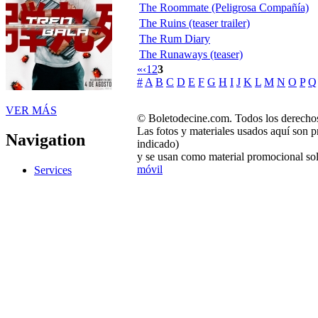
The Roommate (Peligrosa Compañía)
The Ruins (teaser trailer)
The Rum Diary
The Runaways (teaser)
«
‹
1
2
3
#
A
B
C
D
E
F
G
H
I
J
K
L
M
N
O
P
Q
VER MÁS
© Boletodecine.com. Todos los derechos
Las fotos y materiales usados aquí son p
Navigation
indicado)
y se usan como material promocional sol
móvil
Services