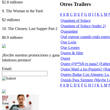
$2.8 millones
Otros Trailers
9. The Woman in the Yard
#
A
B
C
D
E
F
G
H
I
J
K
L
M
$2 millones
Quantum of Solace
Quantum of Solace (trailer 2)
10. The Chosen: Last Supper Part 2
Quarantine
Qué esperar cuando estás espe
$0.9 millones
Que León
Que Leones
Queen & Slim
¡Recibe nuestras promociones y gana
Queer
fabulosos premios!
Quien @#*%$ es papa? (Father
Email:
Quien Mató a los Puppets? (Ha
Quiero Bailar Con Alguien: La
Quizás Para Siempre (Maybe I 
#
A
B
C
D
E
F
G
H
I
J
K
L
M