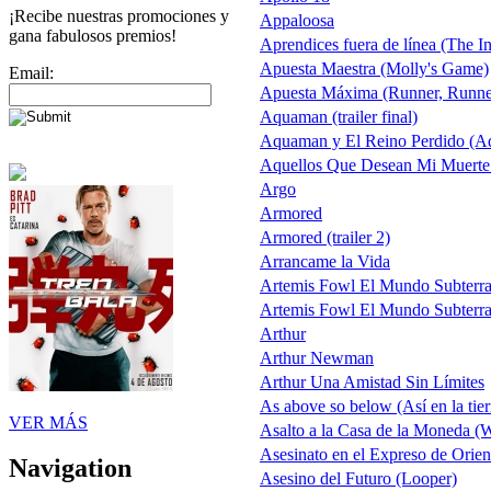
¡Recibe nuestras promociones y
Appaloosa
gana fabulosos premios!
Aprendices fuera de línea (The In
Apuesta Maestra (Molly's Game)
Email:
Apuesta Máxima (Runner, Runne
Aquaman (trailer final)
Aquaman y El Reino Perdido (A
Aquellos Que Desean Mi Muerte
Argo
Armored
Armored (trailer 2)
Arrancame la Vida
Artemis Fowl El Mundo Subterr
Artemis Fowl El Mundo Subterr
Arthur
Arthur Newman
Arthur Una Amistad Sin Límites
As above so below (Así en la tier
VER MÁS
Asalto a la Casa de la Moneda 
Asesinato en el Expreso de Orien
Navigation
Asesino del Futuro (Looper)