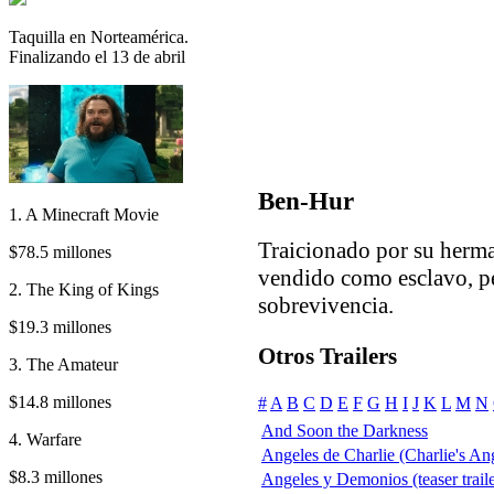
Taquilla en Norteamérica.
Finalizando el 13 de abril
Ben-Hur
1. A Minecraft Movie
Traicionado por su herm
$78.5 millones
vendido como esclavo, pe
2. The King of Kings
sobrevivencia.
$19.3 millones
Otros Trailers
3. The Amateur
$14.8 millones
#
A
B
C
D
E
F
G
H
I
J
K
L
M
N
And Soon the Darkness
4. Warfare
Angeles de Charlie (Charlie's An
$8.3 millones
Angeles y Demonios (teaser traile