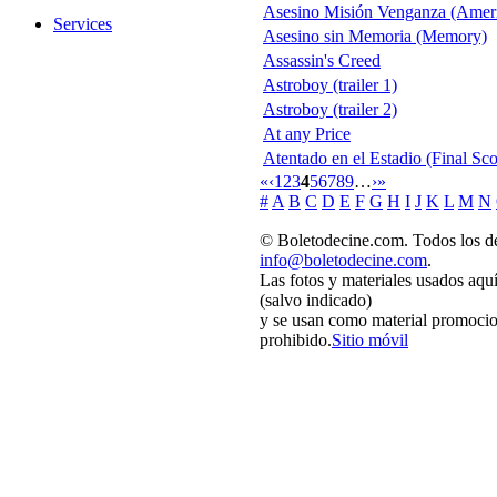
Asesino Misión Venganza (Ameri
Services
Asesino sin Memoria (Memory)
Assassin's Creed
Astroboy (trailer 1)
Astroboy (trailer 2)
At any Price
Atentado en el Estadio (Final Sco
«
‹
1
2
3
4
5
6
7
8
9
…
›
»
#
A
B
C
D
E
F
G
H
I
J
K
L
M
N
© Boletodecine.com. Todos los de
info@boletodecine.com
.
Las fotos y materiales usados aqu
(salvo indicado)
y se usan como material promocio
prohibido.
Sitio móvil