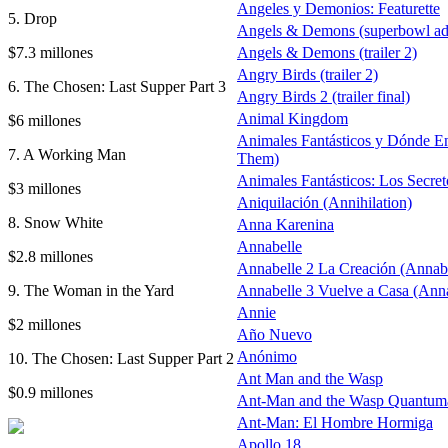
Angeles y Demonios: Featurette
5. Drop
Angels & Demons (superbowl ad
$7.3 millones
Angels & Demons (trailer 2)
Angry Birds (trailer 2)
6. The Chosen: Last Supper Part 3
Angry Birds 2 (trailer final)
Animal Kingdom
$6 millones
Animales Fantásticos y Dónde En
7. A Working Man
Them)
Animales Fantásticos: Los Secre
$3 millones
Aniquilación (Annihilation)
8. Snow White
Anna Karenina
Annabelle
$2.8 millones
Annabelle 2 La Creación (Annabe
9. The Woman in the Yard
Annabelle 3 Vuelve a Casa (An
Annie
$2 millones
Año Nuevo
Anónimo
10. The Chosen: Last Supper Part 2
Ant Man and the Wasp
$0.9 millones
Ant-Man and the Wasp Quantum
Ant-Man: El Hombre Hormiga
Apollo 18