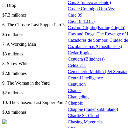
Cars 3 (nuevo adelanto)
5. Drop
Casate Conmigo Otra Vez
$7.3 millones
Case 39
Casi 18 (LOL)
6. The Chosen: Last Supper Part 3
Casi un Gigolo (Fading Gigolo)
Cats and Dogs: The Revenge of 
$6 millones
Cazadores de Sombra: Ciudad de 
7. A Working Man
Cazafantasmas (Ghostbusters)
Cedar Rapids
$3 millones
Ceguera (Blindness)
8. Snow White
Celda 211
Cementerio Maldito (Pet Sematary
$2.8 millones
Central Intelligence
9. The Woman in the Yard
Centurion
Chance
$2 millones
Changeling
10. The Chosen: Last Supper Part 2
Chappie
Chappie (trailer subtitulado)
$0.9 millones
Charlie St. Cloud
Chasing Mavericks