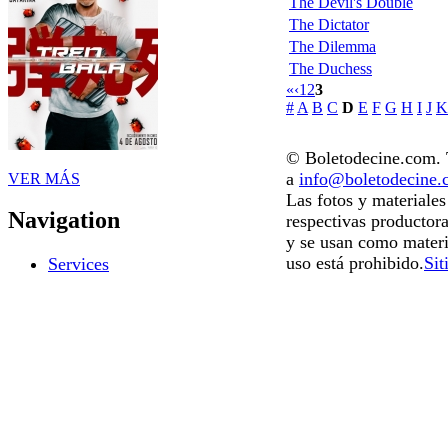
The Devil's Double
The Dictator
The Dilemma
The Duchess
«
‹
1
2
3
#
A
B
C
D
E
F
G
H
I
J
K
© Boletodecine.com. T
a
info@boletodecine
VER MÁS
Las fotos y materiale
Navigation
respectivas productora
y se usan como materi
uso está prohibido.
Sit
Services