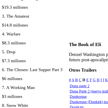
$19.3 millones
3. The Amateur
$14.8 millones
4. Warfare
$8.3 millones
The Book of Eli
5. Drop
Denzel Washington pr
futuro post-apocalípt
$7.3 millones
6. The Chosen: Last Supper Part 3
Otros Trailers
$6 millones
#
A
B
C
D
E
F
G
H
I
J
K
Duna parte 2
7. A Working Man
Duna Parte 2 (nuevo trail
$3 millones
Dunkerque
Dunkerque (Dunkirk) trai
8. Snow White
Duplicity